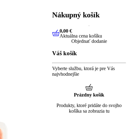
Nákupný košík
0,00 €
Aktuálna cena košíku
0,00 €
Aktuálna cena košíku
Objednať dodanie
Váš košík
Vyberte službu, ktorá je pre Vás
najvhodnejšie
Prázdny košík
Produkty, ktoré pridáte do svojho
košíka sa zobrazia tu