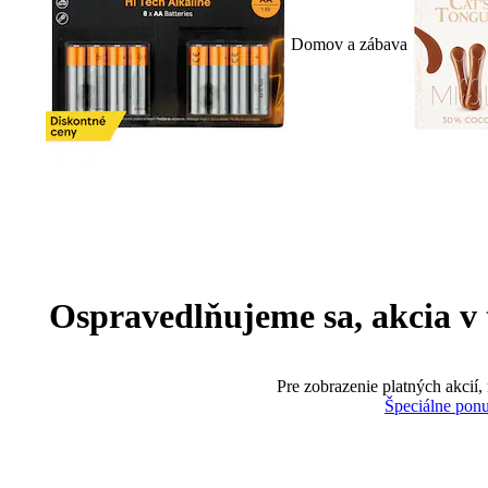
Domov a zábava
Ospravedlňujeme sa, akcia v te
Pre zobrazenie platných akcií,
Špeciálne pon