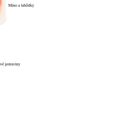
Mäso a lahôdky
ivé potraviny