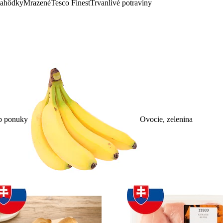
lahôdky
Mrazené
Tesco Finest
Trvanlivé potraviny
p ponuky
Ovocie, zelenina