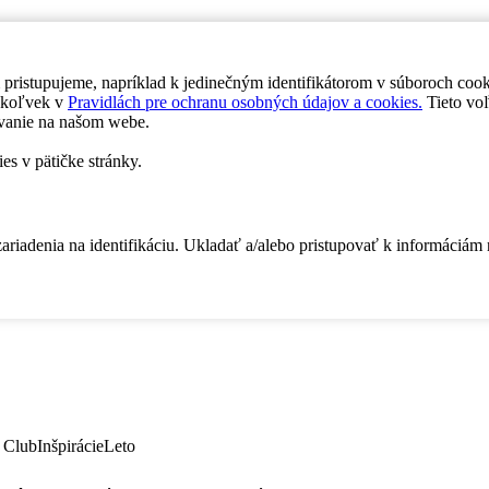
 pristupujeme, napríklad k jedinečným identifikátorom v súboroch coo
dykoľvek v
Pravidlách pre ochranu osobných údajov a cookies.
Tieto voľ
vanie na našom webe.
es v pätičke stránky.
zariadenia na identifikáciu. Ukladať a/alebo pristupovať k informáciám
 Club
Inšpirácie
Leto