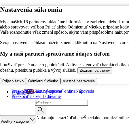
Nastavenia súkromia
My a našich 18 partnerov ukladáme informácie v zariadení alebo k nim
alebo spravovať voľbou Prijať alebo Odmietnuť všetko, prípadne ke
Vaše rozhodnutie však zmení spôsob, akým vám prispôsobíme nakupo
Svoje nastavenia súhlasu môžete zmeniť kliknutím na Nastavenia cooki
My a naši partneri spracúvame údaje s cieľom
Používať presné údaje o geolokácii. Aktívne skenovať charakteristiky 
obsahu, prieskum publika a vývoj služieb.
Zoznam partnerov
Prijať všetko
Odmietnuť všetko
Vlastné nastavenie
Preskočiť na hlavný obsah
Ako nakupovať online
Nápoveda
English
Preskočiť na vyhľadávanie
Nakupujte teraz
Obľúbené
Špeciálne ponuky
Online
Všetky kategórie