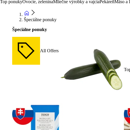
Top ponuky
Ovocie, zelenina
Mliečne výrobky a vajcia
Pekáreň
Mäso a 
Špeciálne ponuky
Špeciálne ponuky
All Offers
To