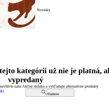
Novinky
jto kategórii už nie je platná, a
vypredaný
 navštívte našu Akčnú stránku a vyhľadajte alternatívne produkty
uky
Hľadanie