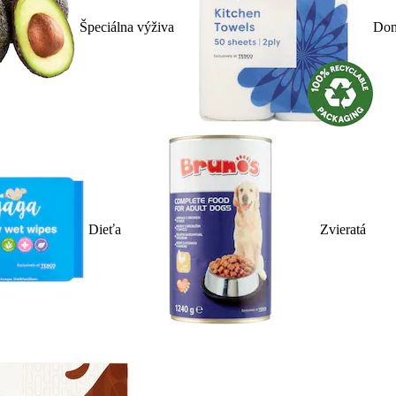
Špeciálna výživa
Dom
Dieťa
Zvieratá