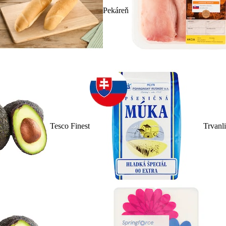
Pekáreň
Tesco Finest
Trvanl