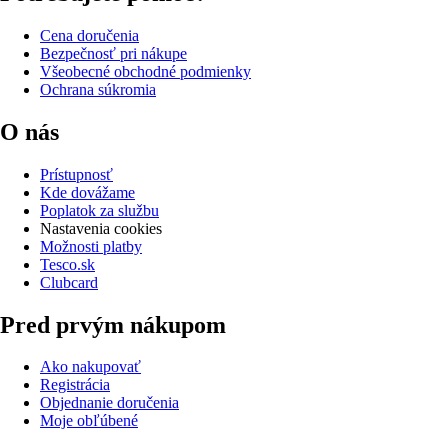
Cena doručenia
Bezpečnosť pri nákupe
Všeobecné obchodné podmienky
Ochrana súkromia
O nás
Prístupnosť
Kde dovážame
Poplatok za službu
Nastavenia cookies
Možnosti platby
Tesco.sk
Clubcard
Pred prvým nákupom
Ako nakupovať
Registrácia
Objednanie doručenia
Moje obľúbené