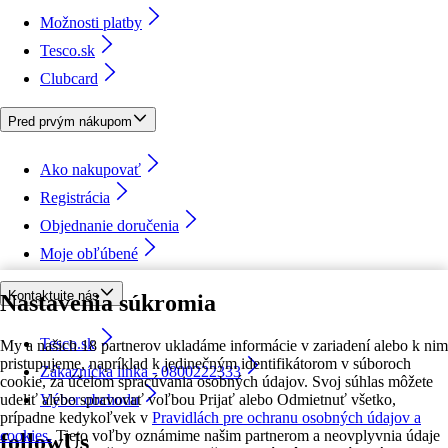
Možnosti platby
Tesco.sk
Clubcard
Pred prvým nákupom
Ako nakupovať
Registrácia
Objednanie doručenia
Moje obľúbené
Kontaktujte nás
Nastavenia súkromia
Tesco.sk
My a našich 18 partnerov ukladáme informácie v zariadení alebo k nim
pristupujeme, napríklad k jedinečným identifikátorom v súboroch
Zákaznícka linka - 0800222333
cookie, za účelom spracúvania osobných údajov. Svoj súhlas môžete
udeliť alebo spravovať voľbou Prijať alebo Odmietnuť všetko,
Výber obchodu
prípadne kedykoľvek v
Pravidlách pre ochranu osobných údajov a
cookies.
Tieto voľby oznámime našim partnerom a neovplyvnia údaje
followUs