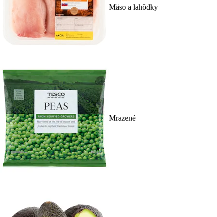
Mäso a lahôdky
Mrazené