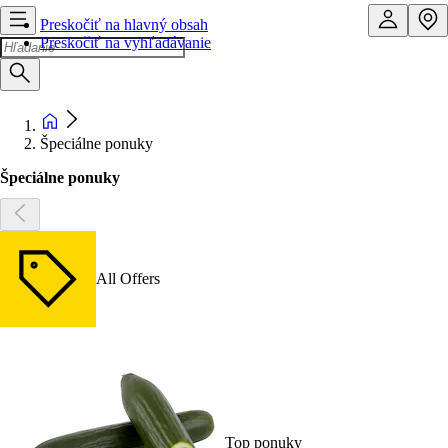
Preskočiť na hlavný obsah
Preskočiť na vyhľadávanie
Špeciálne ponuky
Špeciálne ponuky
All Offers
Top ponuky