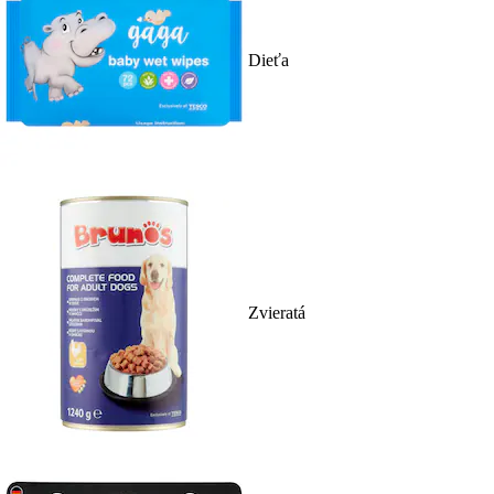
Dieťa
Zvieratá