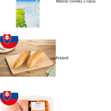
Mliečne výrobky a vajcia
Pekáreň