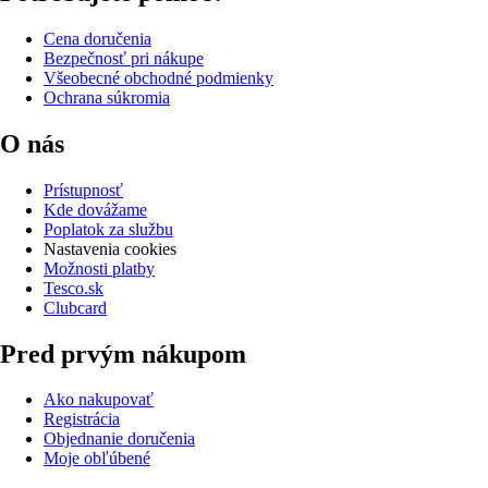
Cena doručenia
Bezpečnosť pri nákupe
Všeobecné obchodné podmienky
Ochrana súkromia
O nás
Prístupnosť
Kde dovážame
Poplatok za službu
Nastavenia cookies
Možnosti platby
Tesco.sk
Clubcard
Pred prvým nákupom
Ako nakupovať
Registrácia
Objednanie doručenia
Moje obľúbené