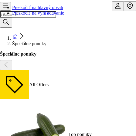
Preskočiť na hlavný obsah
Preskočiť na vyhľadávanie
Špeciálne ponuky
Špeciálne ponuky
All Offers
Top ponuky