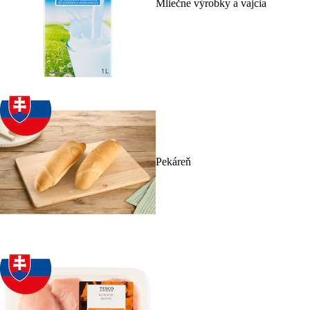
Mliečne výrobky a vajcia
Pekáreň