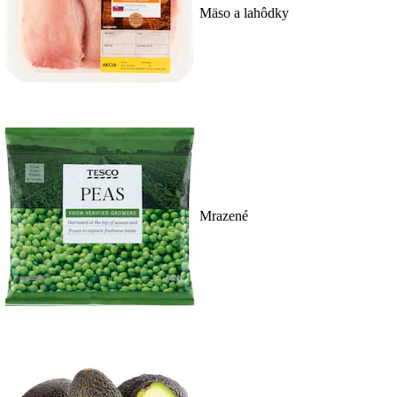
Mäso a lahôdky
Mrazené