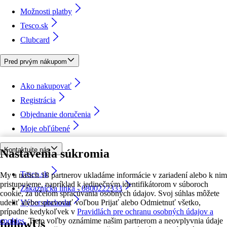
Možnosti platby
Tesco.sk
Clubcard
Pred prvým nákupom
Ako nakupovať
Registrácia
Objednanie doručenia
Moje obľúbené
Kontaktujte nás
Nastavenia súkromia
Tesco.sk
My a našich 18 partnerov ukladáme informácie v zariadení alebo k nim
pristupujeme, napríklad k jedinečným identifikátorom v súboroch
Zákaznícka linka - 0800222333
cookie, za účelom spracúvania osobných údajov. Svoj súhlas môžete
udeliť alebo spravovať voľbou Prijať alebo Odmietnuť všetko,
Výber obchodu
prípadne kedykoľvek v
Pravidlách pre ochranu osobných údajov a
cookies.
Tieto voľby oznámime našim partnerom a neovplyvnia údaje
followUs