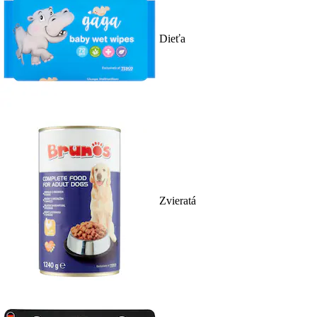
Dieťa
Zvieratá