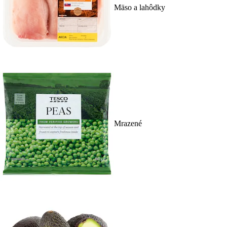
Mäso a lahôdky
Mrazené