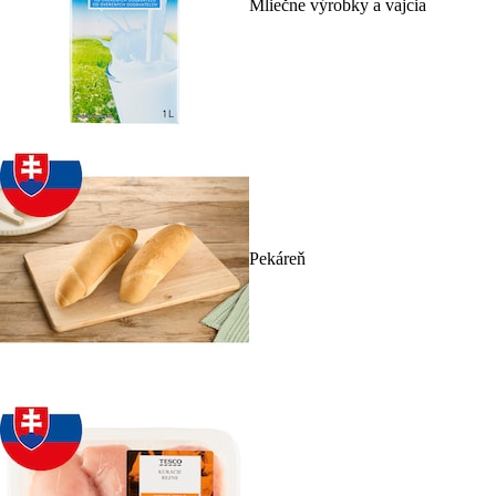
Mliečne výrobky a vajcia
Pekáreň