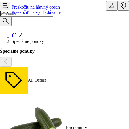
Preskočiť na hlavný obsah
Preskočiť na vyhľadávanie
Špeciálne ponuky
Špeciálne ponuky
All Offers
Top ponuky