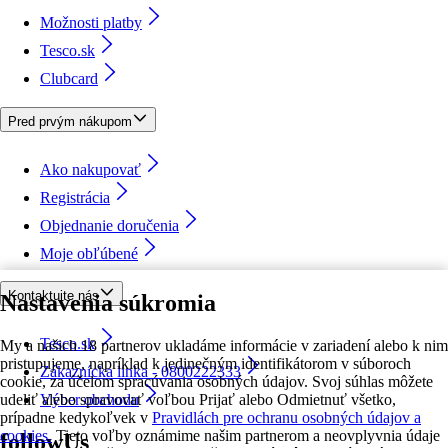
Možnosti platby
Tesco.sk
Clubcard
Pred prvým nákupom
Ako nakupovať
Registrácia
Objednanie doručenia
Moje obľúbené
Kontaktujte nás
Nastavenia súkromia
Tesco.sk
My a našich 18 partnerov ukladáme informácie v zariadení alebo k nim
pristupujeme, napríklad k jedinečným identifikátorom v súboroch
Zákaznícka linka - 0800222333
cookie, za účelom spracúvania osobných údajov. Svoj súhlas môžete
udeliť alebo spravovať voľbou Prijať alebo Odmietnuť všetko,
Výber obchodu
prípadne kedykoľvek v
Pravidlách pre ochranu osobných údajov a
cookies.
Tieto voľby oznámime našim partnerom a neovplyvnia údaje
followUs