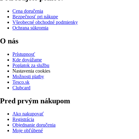
Cena doručenia
Bezpečnosť pri nákupe
Všeobecné obchodné podmienky
Ochrana súkromia
O nás
Prístupnosť
Kde dovážame
Poplatok za službu
Nastavenia cookies
Možnosti platby
Tesco.sk
Clubcard
Pred prvým nákupom
Ako nakupovať
Registrácia
Objednanie doručenia
Moje obľúbené