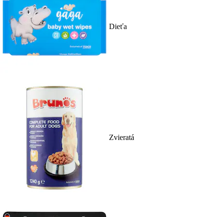
Dieťa
Zvieratá