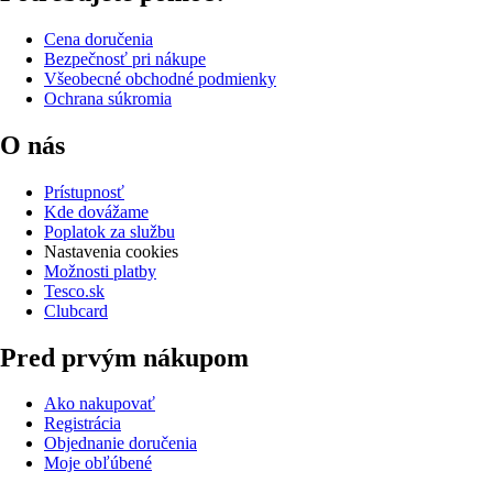
Cena doručenia
Bezpečnosť pri nákupe
Všeobecné obchodné podmienky
Ochrana súkromia
O nás
Prístupnosť
Kde dovážame
Poplatok za službu
Nastavenia cookies
Možnosti platby
Tesco.sk
Clubcard
Pred prvým nákupom
Ako nakupovať
Registrácia
Objednanie doručenia
Moje obľúbené