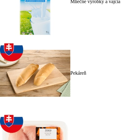
Mliečne výrobky a vajcia
Pekáreň