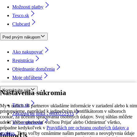
Možnosti platby
Tesco.sk
Clubcard
Pred prvým nákupom
Ako nakupovať
Registrácia
Objednanie doručenia
Moje obľúbené
Kontaktujte nás
Nastavenia súkromia
Tesco.sk
My a našich 18 partnerov ukladáme informácie v zariadení alebo k nim
pristupujeme, napríklad k jedinečným identifikátorom v súboroch
Zákaznícka linka - 0800222333
cookie, za účelom spracúvania osobných údajov. Svoj súhlas môžete
udeliť alebo spravovať voľbou Prijať alebo Odmietnuť všetko,
Výber obchodu
prípadne kedykoľvek v
Pravidlách pre ochranu osobných údajov a
cookies.
Tieto voľby oznámime našim partnerom a neovplyvnia údaje
followUs