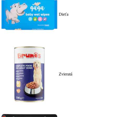
Dieťa
Zvieratá