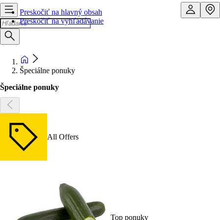
Preskočiť na hlavný obsah
Preskočiť na vyhľadávanie
Špeciálne ponuky
Špeciálne ponuky
All Offers
Top ponuky