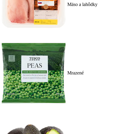
Mäso a lahôdky
Mrazené