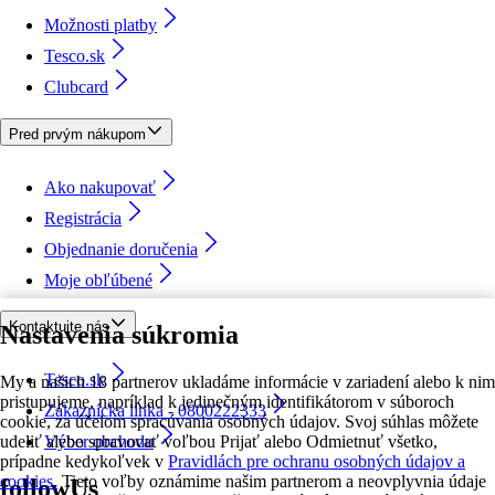
Možnosti platby
Tesco.sk
Clubcard
Pred prvým nákupom
Ako nakupovať
Registrácia
Objednanie doručenia
Moje obľúbené
Kontaktujte nás
Nastavenia súkromia
Tesco.sk
My a našich 18 partnerov ukladáme informácie v zariadení alebo k nim
pristupujeme, napríklad k jedinečným identifikátorom v súboroch
Zákaznícka linka - 0800222333
cookie, za účelom spracúvania osobných údajov. Svoj súhlas môžete
udeliť alebo spravovať voľbou Prijať alebo Odmietnuť všetko,
Výber obchodu
prípadne kedykoľvek v
Pravidlách pre ochranu osobných údajov a
cookies.
Tieto voľby oznámime našim partnerom a neovplyvnia údaje
followUs