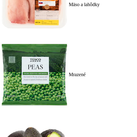
Mäso a lahôdky
Mrazené