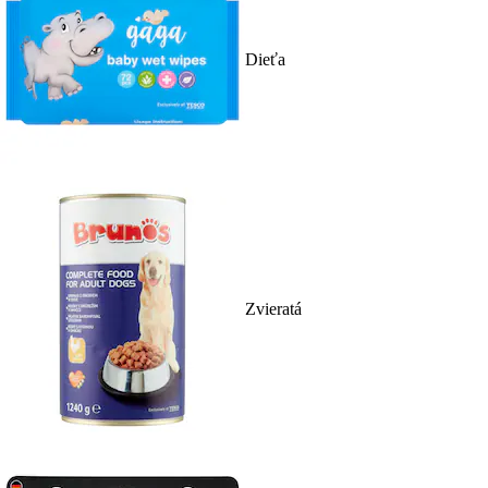
Dieťa
Zvieratá