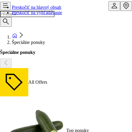
Preskočiť na hlavný obsah
Preskočiť na vyhľadávanie
Špeciálne ponuky
Špeciálne ponuky
All Offers
Top ponuky