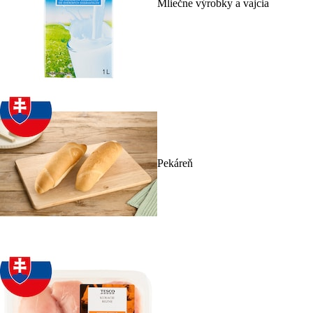
Mliečne výrobky a vajcia
Pekáreň