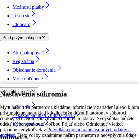
Možnosti platby
Tesco.sk
Clubcard
Pred prvým nákupom
Ako nakupovať
Registrácia
Objednanie doručenia
Moje obľúbené
Kontaktujte nás
Nastavenia súkromia
Tesco.sk
My a našich 18 partnerov ukladáme informácie v zariadení alebo k nim
pristupujeme, napríklad k jedinečným identifikátorom v súboroch
Zákaznícka linka - 0800222333
cookie, za účelom spracúvania osobných údajov. Svoj súhlas môžete
udeliť alebo spravovať voľbou Prijať alebo Odmietnuť všetko,
Výber obchodu
prípadne kedykoľvek v
Pravidlách pre ochranu osobných údajov a
cookies.
Tieto voľby oznámime našim partnerom a neovplyvnia údaje
followUs