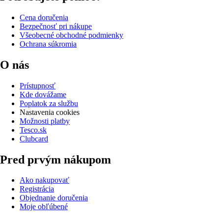
Cena doručenia
Bezpečnosť pri nákupe
Všeobecné obchodné podmienky
Ochrana súkromia
O nás
Prístupnosť
Kde dovážame
Poplatok za službu
Nastavenia cookies
Možnosti platby
Tesco.sk
Clubcard
Pred prvým nákupom
Ako nakupovať
Registrácia
Objednanie doručenia
Moje obľúbené