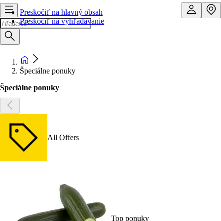
Preskočiť na hlavný obsah
Preskočiť na vyhľadávanie
Špeciálne ponuky
Špeciálne ponuky
All Offers
Top ponuky