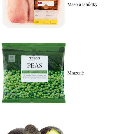
Mäso a lahôdky
Mrazené