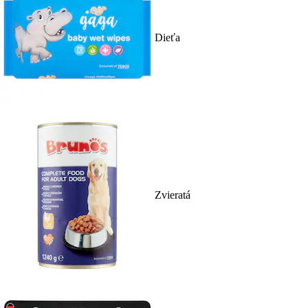
Dieťa
Zvieratá