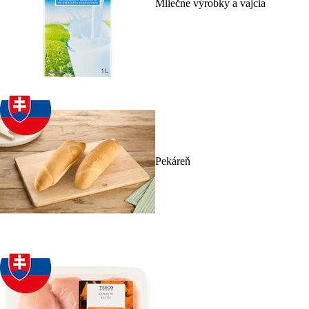
Mliečne výrobky a vajcia
Pekáreň