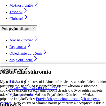
Možnosti platby
Tesco.sk
Clubcard
Pred prvým nákupom
Ako nakupovať
Registrácia
Objednanie doručenia
Moje obľúbené
Kontaktujte nás
Nastavenia súkromia
Tesco.sk
My a našich 18 partnerov ukladáme informácie v zariadení alebo k nim
pristupujeme, napríklad k jedinečným identifikátorom v súboroch
Zákaznícka linka - 0800222333
cookie, za účelom spracúvania osobných údajov. Svoj súhlas môžete
udeliť alebo spravovať voľbou Prijať alebo Odmietnuť všetko,
Výber obchodu
prípadne kedykoľvek v
Pravidlách pre ochranu osobných údajov a
cookies.
Tieto voľby oznámime našim partnerom a neovplyvnia údaje
followUs