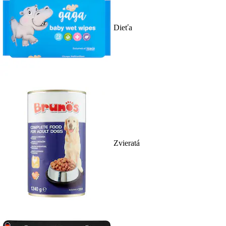
Dieťa
Zvieratá