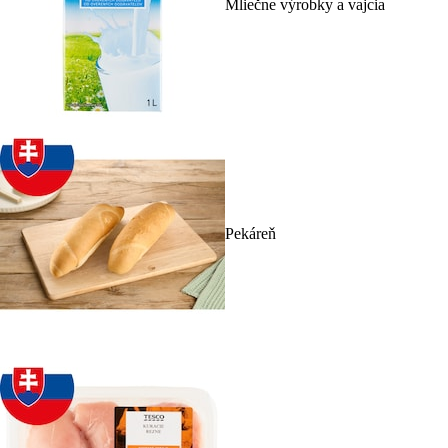
Mliečne výrobky a vajcia
Pekáreň