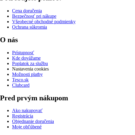
Cena doručenia
Bezpečnosť pri nákupe
Všeobecné obchodné podmienky
Ochrana súkromia
O nás
Prístupnosť
Kde dovážame
Poplatok za službu
Nastavenia cookies
Možnosti platby
Tesco.sk
Clubcard
Pred prvým nákupom
Ako nakupovať
Registrácia
Objednanie doručenia
Moje obľúbené