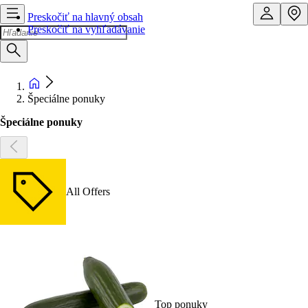
Preskočiť na hlavný obsah
Preskočiť na vyhľadávanie
Špeciálne ponuky
Špeciálne ponuky
All Offers
Top ponuky