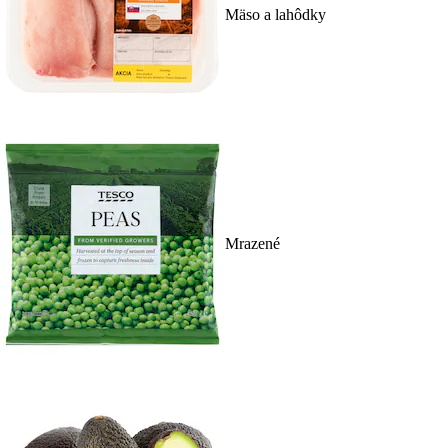
Mäso a lahôdky
Mrazené