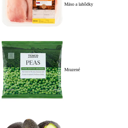
Mäso a lahôdky
Mrazené