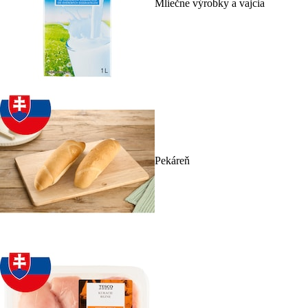
Mliečne výrobky a vajcia
Pekáreň