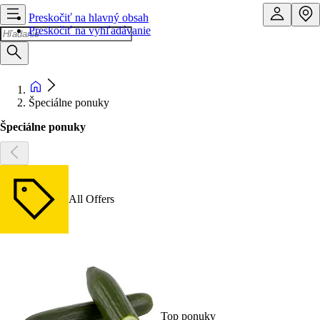
Preskočiť na hlavný obsah
Preskočiť na vyhľadávanie
Špeciálne ponuky
Špeciálne ponuky
All Offers
Top ponuky