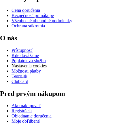
Cena doručenia
Bezpečnosť pri nákupe
Všeobecné obchodné podmienky
Ochrana súkromia
O nás
Prístupnosť
Kde dovážame
Poplatok za službu
Nastavenia cookies
Možnosti platby
Tesco.sk
Clubcard
Pred prvým nákupom
Ako nakupovať
Registrácia
Objednanie doručenia
Moje obľúbené