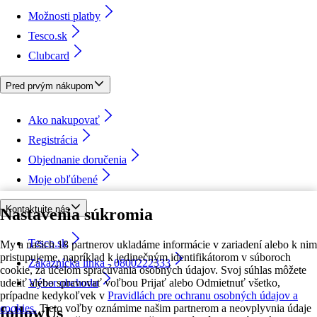
Možnosti platby
Tesco.sk
Clubcard
Pred prvým nákupom
Ako nakupovať
Registrácia
Objednanie doručenia
Moje obľúbené
Kontaktujte nás
Nastavenia súkromia
Tesco.sk
My a našich 18 partnerov ukladáme informácie v zariadení alebo k nim
pristupujeme, napríklad k jedinečným identifikátorom v súboroch
Zákaznícka linka - 0800222333
cookie, za účelom spracúvania osobných údajov. Svoj súhlas môžete
udeliť alebo spravovať voľbou Prijať alebo Odmietnuť všetko,
Výber obchodu
prípadne kedykoľvek v
Pravidlách pre ochranu osobných údajov a
cookies.
Tieto voľby oznámime našim partnerom a neovplyvnia údaje
followUs