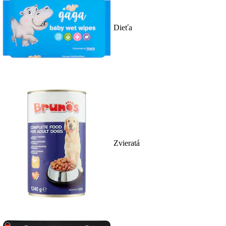
Dieťa
Zvieratá