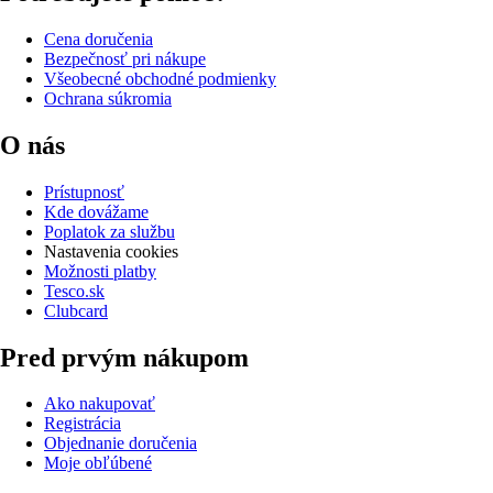
Cena doručenia
Bezpečnosť pri nákupe
Všeobecné obchodné podmienky
Ochrana súkromia
O nás
Prístupnosť
Kde dovážame
Poplatok za službu
Nastavenia cookies
Možnosti platby
Tesco.sk
Clubcard
Pred prvým nákupom
Ako nakupovať
Registrácia
Objednanie doručenia
Moje obľúbené