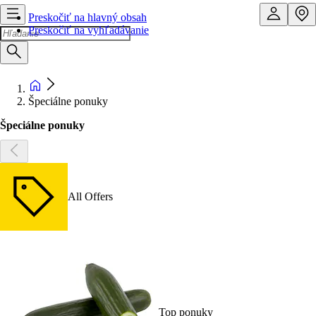
Preskočiť na hlavný obsah
Preskočiť na vyhľadávanie
Špeciálne ponuky
Špeciálne ponuky
All Offers
Top ponuky