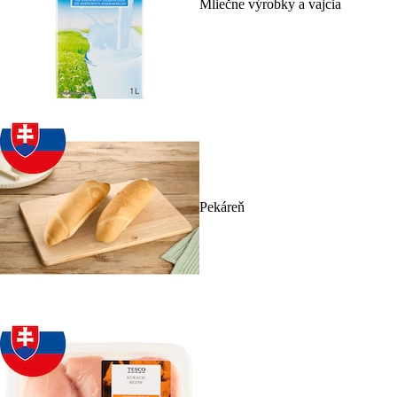
Mliečne výrobky a vajcia
Pekáreň