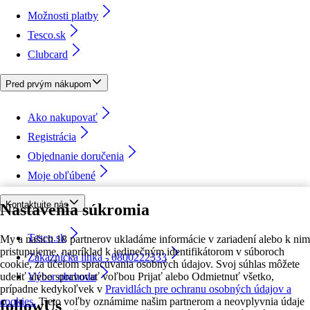
Možnosti platby
Tesco.sk
Clubcard
Pred prvým nákupom
Ako nakupovať
Registrácia
Objednanie doručenia
Moje obľúbené
Kontaktujte nás
Nastavenia súkromia
Tesco.sk
My a našich 18 partnerov ukladáme informácie v zariadení alebo k nim
pristupujeme, napríklad k jedinečným identifikátorom v súboroch
Zákaznícka linka - 0800222333
cookie, za účelom spracúvania osobných údajov. Svoj súhlas môžete
udeliť alebo spravovať voľbou Prijať alebo Odmietnuť všetko,
Výber obchodu
prípadne kedykoľvek v
Pravidlách pre ochranu osobných údajov a
cookies.
Tieto voľby oznámime našim partnerom a neovplyvnia údaje
followUs