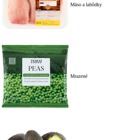
Mäso a lahôdky
Mrazené