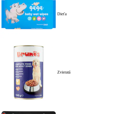
Dieťa
Zvieratá