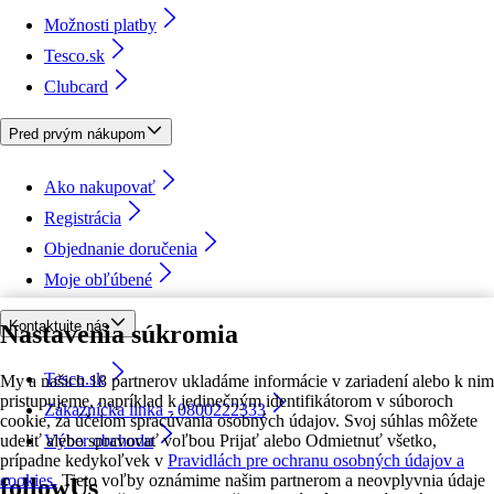
Možnosti platby
Tesco.sk
Clubcard
Pred prvým nákupom
Ako nakupovať
Registrácia
Objednanie doručenia
Moje obľúbené
Kontaktujte nás
Nastavenia súkromia
Tesco.sk
My a našich 18 partnerov ukladáme informácie v zariadení alebo k nim
pristupujeme, napríklad k jedinečným identifikátorom v súboroch
Zákaznícka linka - 0800222333
cookie, za účelom spracúvania osobných údajov. Svoj súhlas môžete
udeliť alebo spravovať voľbou Prijať alebo Odmietnuť všetko,
Výber obchodu
prípadne kedykoľvek v
Pravidlách pre ochranu osobných údajov a
cookies.
Tieto voľby oznámime našim partnerom a neovplyvnia údaje
followUs