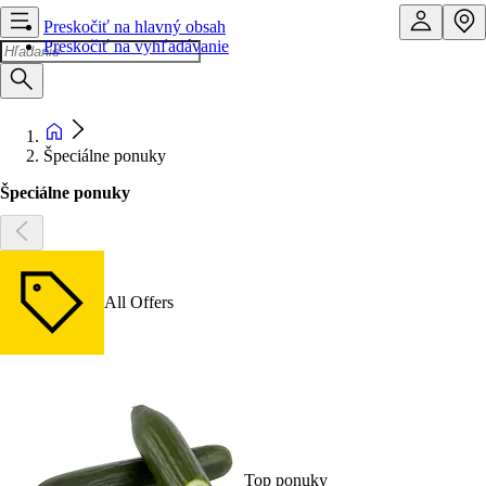
Preskočiť na hlavný obsah
Preskočiť na vyhľadávanie
Špeciálne ponuky
Špeciálne ponuky
All Offers
Top ponuky