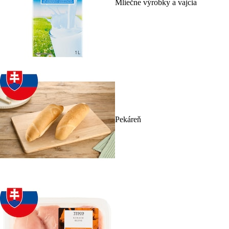
Mliečne výrobky a vajcia
Pekáreň