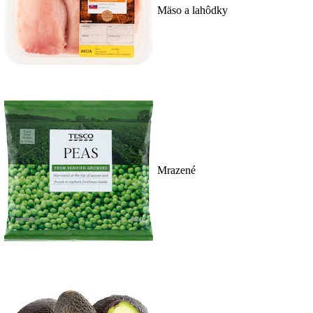
Mäso a lahôdky
Mrazené