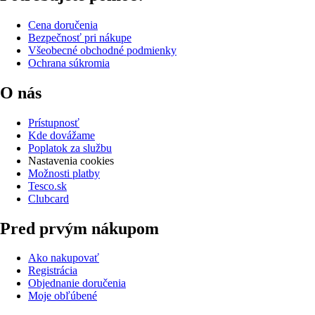
Cena doručenia
Bezpečnosť pri nákupe
Všeobecné obchodné podmienky
Ochrana súkromia
O nás
Prístupnosť
Kde dovážame
Poplatok za službu
Nastavenia cookies
Možnosti platby
Tesco.sk
Clubcard
Pred prvým nákupom
Ako nakupovať
Registrácia
Objednanie doručenia
Moje obľúbené