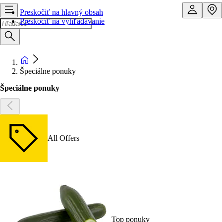
Preskočiť na hlavný obsah
Preskočiť na vyhľadávanie
Špeciálne ponuky
Špeciálne ponuky
All Offers
Top ponuky