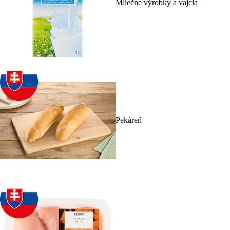
Mliečne výrobky a vajcia
Pekáreň