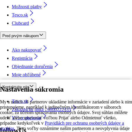
Možnosti platby
Tesco.sk
Clubcard
Pred prvým nákupom
Ako nakupovať
Registrácia
Objednanie doručenia
Moje obľúbené
Kontaktujte nás
Nastavenia súkromia
Tesco.sk
My a našich 18 partnerov ukladáme informácie v zariadení alebo k nim
pristupujeme, napríklad k jedinečným identifikátorom v súboroch
Zákaznícka linka - 0800222333
cookie, za účelom spracúvania osobných údajov. Svoj súhlas môžete
udeliť alebo spravovať voľbou Prijať alebo Odmietnuť všetko,
Výber obchodu
prípadne kedykoľvek v
Pravidlách pre ochranu osobných údajov a
cookies.
Tieto voľby oznámime našim partnerom a neovplyvnia údaje
followUs