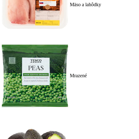
Mäso a lahôdky
Mrazené