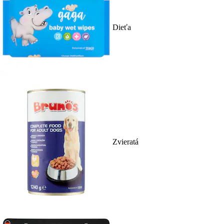
Dieťa
Zvieratá