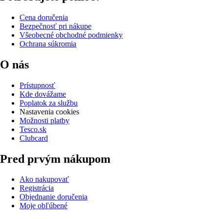
Cena doručenia
Bezpečnosť pri nákupe
Všeobecné obchodné podmienky
Ochrana súkromia
O nás
Prístupnosť
Kde dovážame
Poplatok za službu
Nastavenia cookies
Možnosti platby
Tesco.sk
Clubcard
Pred prvým nákupom
Ako nakupovať
Registrácia
Objednanie doručenia
Moje obľúbené