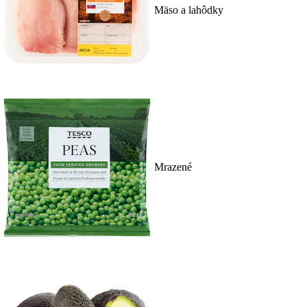
Mäso a lahôdky
Mrazené