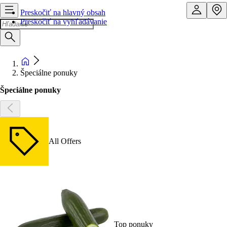
Preskočiť na hlavný obsah
Preskočiť na vyhľadávanie
Špeciálne ponuky
Špeciálne ponuky
All Offers
Top ponuky