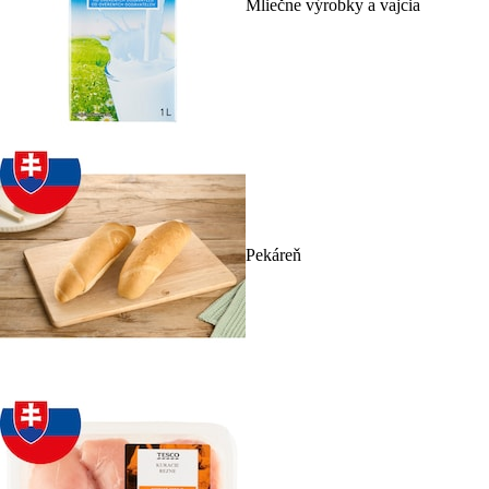
Mliečne výrobky a vajcia
Pekáreň