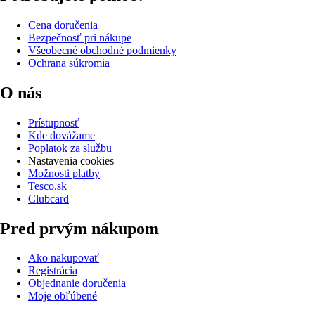
Cena doručenia
Bezpečnosť pri nákupe
Všeobecné obchodné podmienky
Ochrana súkromia
O nás
Prístupnosť
Kde dovážame
Poplatok za službu
Nastavenia cookies
Možnosti platby
Tesco.sk
Clubcard
Pred prvým nákupom
Ako nakupovať
Registrácia
Objednanie doručenia
Moje obľúbené