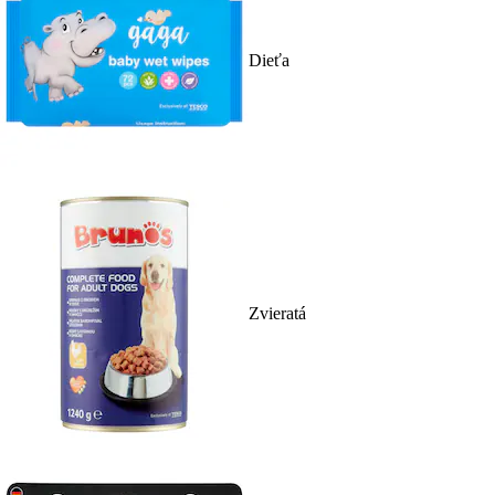
Dieťa
Zvieratá