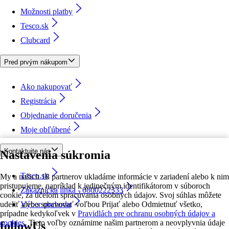
Možnosti platby
Tesco.sk
Clubcard
Pred prvým nákupom
Ako nakupovať
Registrácia
Objednanie doručenia
Moje obľúbené
Kontaktujte nás
Nastavenia súkromia
Tesco.sk
My a našich 18 partnerov ukladáme informácie v zariadení alebo k nim
pristupujeme, napríklad k jedinečným identifikátorom v súboroch
Zákaznícka linka - 0800222333
cookie, za účelom spracúvania osobných údajov. Svoj súhlas môžete
udeliť alebo spravovať voľbou Prijať alebo Odmietnuť všetko,
Výber obchodu
prípadne kedykoľvek v
Pravidlách pre ochranu osobných údajov a
cookies.
Tieto voľby oznámime našim partnerom a neovplyvnia údaje
followUs