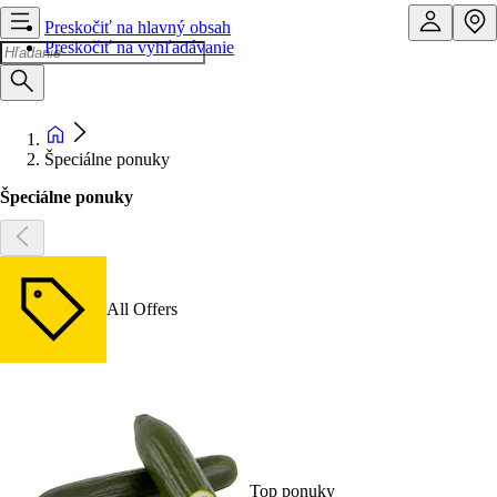
Preskočiť na hlavný obsah
Preskočiť na vyhľadávanie
Špeciálne ponuky
Špeciálne ponuky
All Offers
Top ponuky