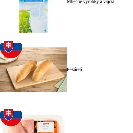
Mliečne výrobky a vajcia
Pekáreň