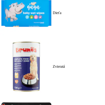
Dieťa
Zvieratá