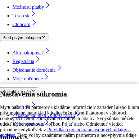
Možnosti platby
Tesco.sk
Clubcard
Pred prvým nákupom
Ako nakupovať
Registrácia
Objednanie doručenia
Moje obľúbené
Kontaktujte nás
Nastavenia súkromia
Tesco.sk
My a našich 18 partnerov ukladáme informácie v zariadení alebo k nim
pristupujeme, napríklad k jedinečným identifikátorom v súboroch
Zákaznícka linka - 0800222333
cookie, za účelom spracúvania osobných údajov. Svoj súhlas môžete
udeliť alebo spravovať voľbou Prijať alebo Odmietnuť všetko,
Výber obchodu
prípadne kedykoľvek v
Pravidlách pre ochranu osobných údajov a
cookies.
Tieto voľby oznámime našim partnerom a neovplyvnia údaje
followUs