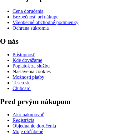
Cena doručenia
Bezpečnosť pri nákupe
Všeobecné obchodné podmienky
Ochrana súkromia
O nás
Prístupnosť
Kde dovážame
Poplatok za službu
Nastavenia cookies
Možnosti platby
Tesco.sk
Clubcard
Pred prvým nákupom
Ako nakupovať
Registrácia
Objednanie doručenia
Moje obľúbené