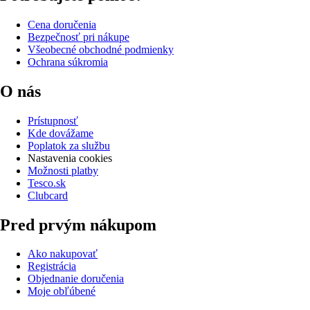
Cena doručenia
Bezpečnosť pri nákupe
Všeobecné obchodné podmienky
Ochrana súkromia
O nás
Prístupnosť
Kde dovážame
Poplatok za službu
Nastavenia cookies
Možnosti platby
Tesco.sk
Clubcard
Pred prvým nákupom
Ako nakupovať
Registrácia
Objednanie doručenia
Moje obľúbené