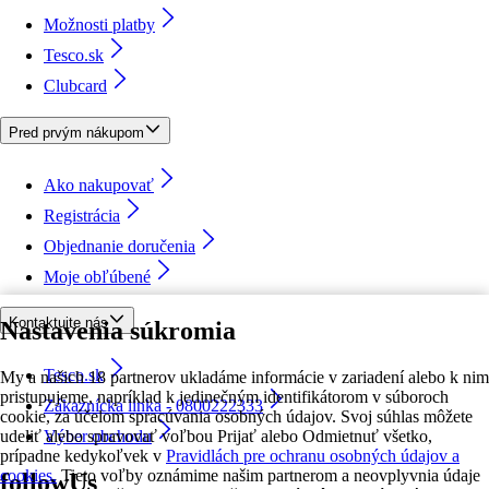
Možnosti platby
Tesco.sk
Clubcard
Pred prvým nákupom
Ako nakupovať
Registrácia
Objednanie doručenia
Moje obľúbené
Kontaktujte nás
Nastavenia súkromia
Tesco.sk
My a našich 18 partnerov ukladáme informácie v zariadení alebo k nim
pristupujeme, napríklad k jedinečným identifikátorom v súboroch
Zákaznícka linka - 0800222333
cookie, za účelom spracúvania osobných údajov. Svoj súhlas môžete
udeliť alebo spravovať voľbou Prijať alebo Odmietnuť všetko,
Výber obchodu
prípadne kedykoľvek v
Pravidlách pre ochranu osobných údajov a
cookies.
Tieto voľby oznámime našim partnerom a neovplyvnia údaje
followUs