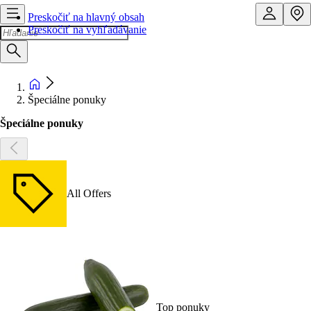
Preskočiť na hlavný obsah
Preskočiť na vyhľadávanie
Špeciálne ponuky
Špeciálne ponuky
All Offers
Top ponuky