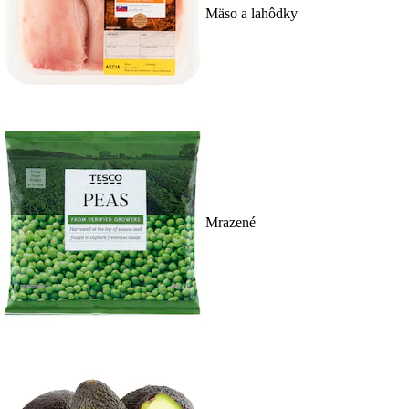
Mäso a lahôdky
Mrazené