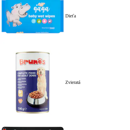
Dieťa
Zvieratá