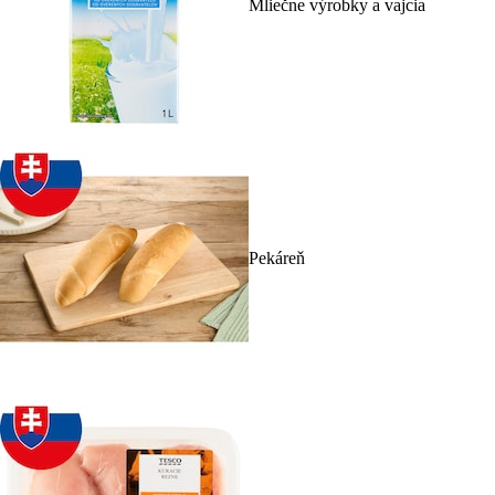
Mliečne výrobky a vajcia
Pekáreň