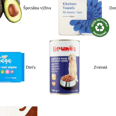
Špeciálna výživa
Dom
Dieťa
Zvieratá