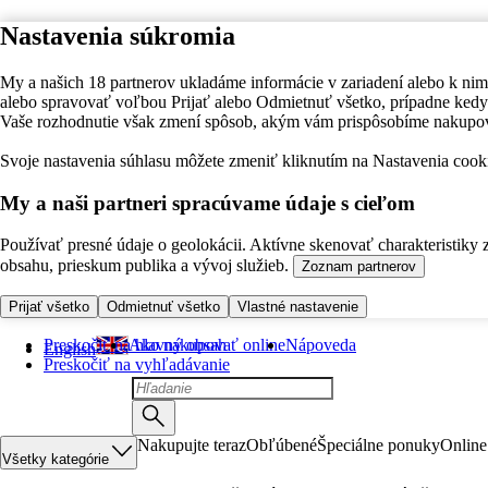
Nastavenia súkromia
My a našich 18 partnerov ukladáme informácie v zariadení alebo k nim
alebo spravovať voľbou Prijať alebo Odmietnuť všetko, prípadne ke
Vaše rozhodnutie však zmení spôsob, akým vám prispôsobíme nakupo
Svoje nastavenia súhlasu môžete zmeniť kliknutím na Nastavenia cooki
My a naši partneri spracúvame údaje s cieľom
Používať presné údaje o geolokácii. Aktívne skenovať charakteristiky 
obsahu, prieskum publika a vývoj služieb.
Zoznam partnerov
Prijať všetko
Odmietnuť všetko
Vlastné nastavenie
Preskočiť na hlavný obsah
Ako nakupovať online
Nápoveda
English
Preskočiť na vyhľadávanie
Nakupujte teraz
Obľúbené
Špeciálne ponuky
Online
Všetky kategórie