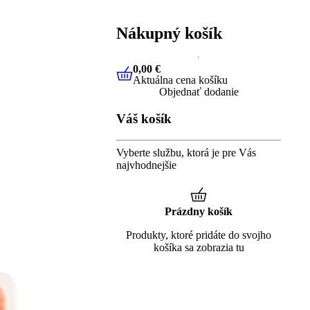
Nákupný košík
0,00 €
Aktuálna cena košíku
0,00 €
Aktuálna cena košíku
Objednať dodanie
Váš košík
Vyberte službu, ktorá je pre Vás
najvhodnejšie
Prázdny košík
Produkty, ktoré pridáte do svojho
košíka sa zobrazia tu