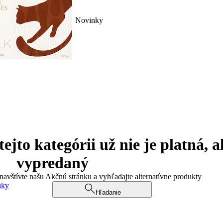
Novinky
jto kategórii už nie je platná, a
vypredaný
 navštívte našu Akčnú stránku a vyhľadajte alternatívne produkty
uky
Hľadanie