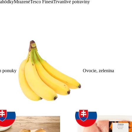
lahôdky
Mrazené
Tesco Finest
Trvanlivé potraviny
p ponuky
Ovocie, zelenina