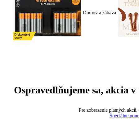
Domov a zábava
Ospravedlňujeme sa, akcia v te
Pre zobrazenie platných akcií,
Špeciálne pon