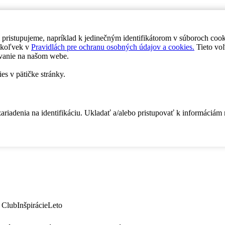
 pristupujeme, napríklad k jedinečným identifikátorom v súboroch coo
dykoľvek v
Pravidlách pre ochranu osobných údajov a cookies.
Tieto voľ
vanie na našom webe.
es v pätičke stránky.
zariadenia na identifikáciu. Ukladať a/alebo pristupovať k informáciám
 Club
Inšpirácie
Leto