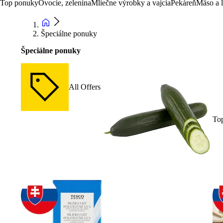
Top ponuky
Ovocie, zelenina
Mliečne výrobky a vajcia
Pekáreň
Mäso a 
Špeciálne ponuky
Špeciálne ponuky
All Offers
To