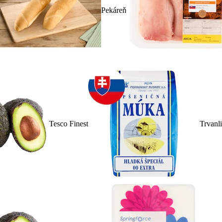
Pekáreň
Tesco Finest
Trvanl