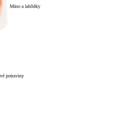
Mäso a lahôdky
ivé potraviny