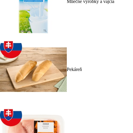
Mliečne výrobky a vajcia
Pekáreň