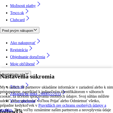
Možnosti platby
Tesco.sk
Clubcard
Pred prvým nákupom
Ako nakupovať
Registrácia
Objednanie doručenia
Moje obľúbené
Kontaktujte nás
Nastavenia súkromia
Tesco.sk
My a našich 18 partnerov ukladáme informácie v zariadení alebo k nim
pristupujeme, napríklad k jedinečným identifikátorom v súboroch
Zákaznícka linka - 0800222333
cookie, za účelom spracúvania osobných údajov. Svoj súhlas môžete
udeliť alebo spravovať voľbou Prijať alebo Odmietnuť všetko,
Výber obchodu
prípadne kedykoľvek v
Pravidlách pre ochranu osobných údajov a
cookies.
Tieto voľby oznámime našim partnerom a neovplyvnia údaje
followUs