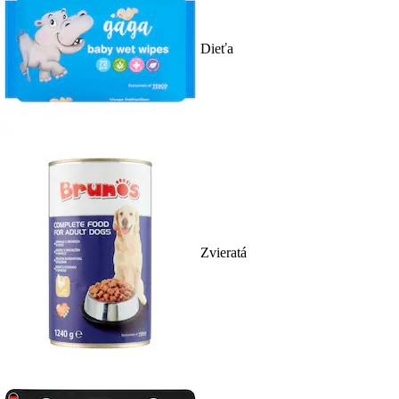
Dieťa
Zvieratá