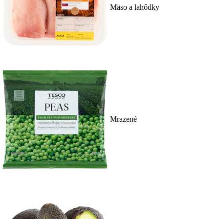
Mäso a lahôdky
Mrazené