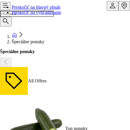
Preskočiť na hlavný obsah
Preskočiť na vyhľadávanie
Špeciálne ponuky
Špeciálne ponuky
All Offers
Top ponuky