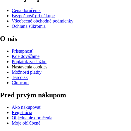
Cena doručenia
Bezpečnosť pri nákupe
Všeobecné obchodné podmienky
Ochrana súkromia
O nás
Prístupnosť
Kde dovážame
Poplatok za službu
Nastavenia cookies
Možnosti platby
Tesco.sk
Clubcard
Pred prvým nákupom
Ako nakupovať
Registrácia
Objednanie doručenia
Moje obľúbené