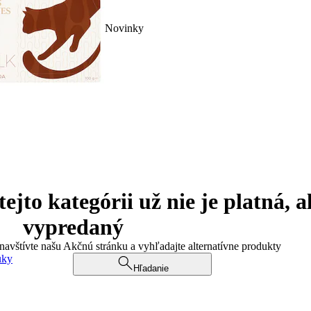
Novinky
jto kategórii už nie je platná, a
vypredaný
 navštívte našu Akčnú stránku a vyhľadajte alternatívne produkty
uky
Hľadanie