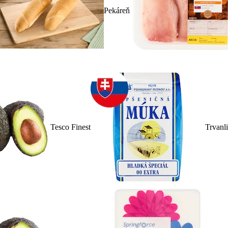
Pekáreň
Tesco Finest
Trvanl