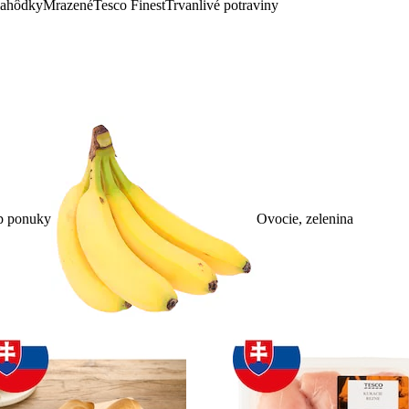
lahôdky
Mrazené
Tesco Finest
Trvanlivé potraviny
p ponuky
Ovocie, zelenina