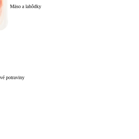
Mäso a lahôdky
ivé potraviny