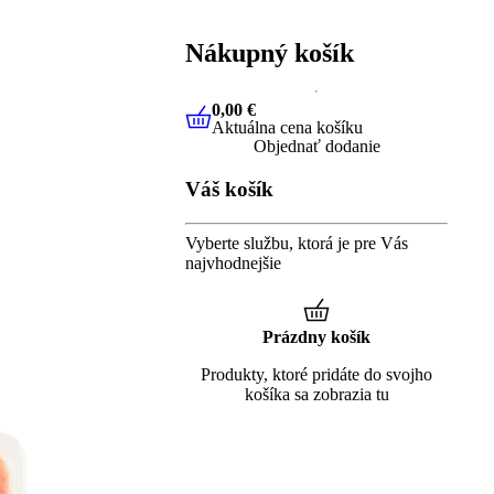
Nákupný košík
0,00 €
Aktuálna cena košíku
0,00 €
Aktuálna cena košíku
Objednať dodanie
Váš košík
Vyberte službu, ktorá je pre Vás
najvhodnejšie
Prázdny košík
Produkty, ktoré pridáte do svojho
košíka sa zobrazia tu