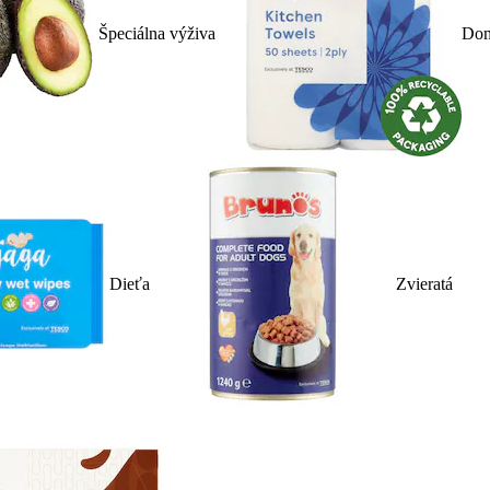
Špeciálna výživa
Dom
Dieťa
Zvieratá