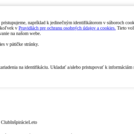
 pristupujeme, napríklad k jedinečným identifikátorom v súboroch coo
dykoľvek v
Pravidlách pre ochranu osobných údajov a cookies.
Tieto voľ
vanie na našom webe.
es v pätičke stránky.
zariadenia na identifikáciu. Ukladať a/alebo pristupovať k informáciám
 Club
Inšpirácie
Leto