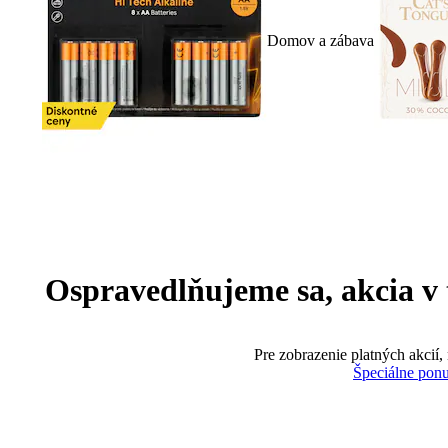
Domov a zábava
Ospravedlňujeme sa, akcia v te
Pre zobrazenie platných akcií,
Špeciálne pon