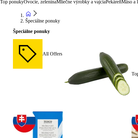
Top ponuky
Ovocie, zelenina
Mliečne výrobky a vajcia
Pekáreň
Mäso a 
Špeciálne ponuky
Špeciálne ponuky
All Offers
To