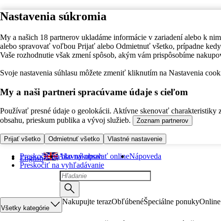
Nastavenia súkromia
My a našich 18 partnerov ukladáme informácie v zariadení alebo k nim
alebo spravovať voľbou Prijať alebo Odmietnuť všetko, prípadne ke
Vaše rozhodnutie však zmení spôsob, akým vám prispôsobíme nakupo
Svoje nastavenia súhlasu môžete zmeniť kliknutím na Nastavenia cooki
My a naši partneri spracúvame údaje s cieľom
Používať presné údaje o geolokácii. Aktívne skenovať charakteristiky 
obsahu, prieskum publika a vývoj služieb.
Zoznam partnerov
Prijať všetko
Odmietnuť všetko
Vlastné nastavenie
Preskočiť na hlavný obsah
Ako nakupovať online
Nápoveda
English
Preskočiť na vyhľadávanie
Nakupujte teraz
Obľúbené
Špeciálne ponuky
Online
Všetky kategórie