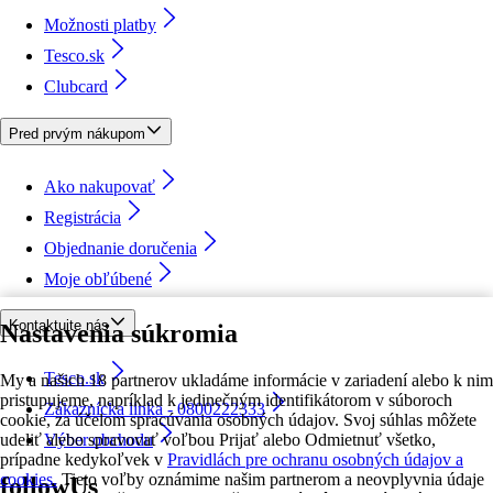
Možnosti platby
Tesco.sk
Clubcard
Pred prvým nákupom
Ako nakupovať
Registrácia
Objednanie doručenia
Moje obľúbené
Kontaktujte nás
Nastavenia súkromia
Tesco.sk
My a našich 18 partnerov ukladáme informácie v zariadení alebo k nim
pristupujeme, napríklad k jedinečným identifikátorom v súboroch
Zákaznícka linka - 0800222333
cookie, za účelom spracúvania osobných údajov. Svoj súhlas môžete
udeliť alebo spravovať voľbou Prijať alebo Odmietnuť všetko,
Výber obchodu
prípadne kedykoľvek v
Pravidlách pre ochranu osobných údajov a
cookies.
Tieto voľby oznámime našim partnerom a neovplyvnia údaje
followUs