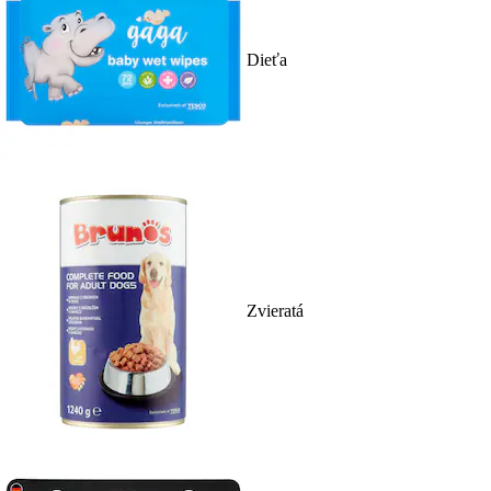
Dieťa
Zvieratá