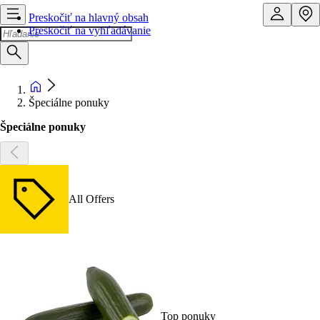
Preskočiť na hlavný obsah
Preskočiť na vyhľadávanie
Špeciálne ponuky
Špeciálne ponuky
All Offers
Top ponuky