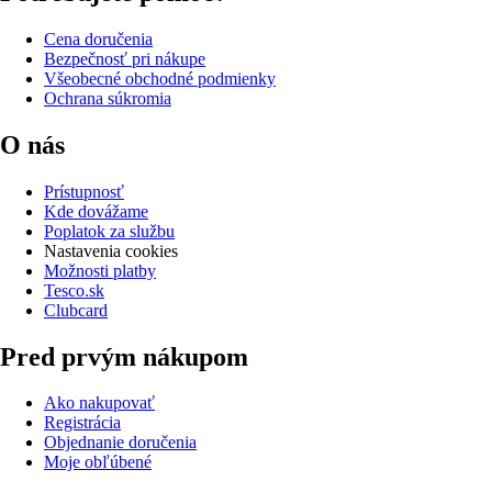
Cena doručenia
Bezpečnosť pri nákupe
Všeobecné obchodné podmienky
Ochrana súkromia
O nás
Prístupnosť
Kde dovážame
Poplatok za službu
Nastavenia cookies
Možnosti platby
Tesco.sk
Clubcard
Pred prvým nákupom
Ako nakupovať
Registrácia
Objednanie doručenia
Moje obľúbené