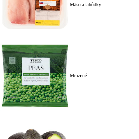
Mäso a lahôdky
Mrazené