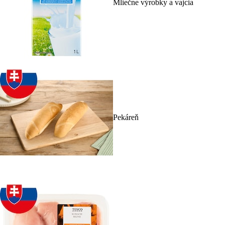
Mliečne výrobky a vajcia
Pekáreň