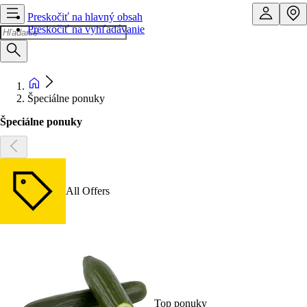
Preskočiť na hlavný obsah
Preskočiť na vyhľadávanie
Špeciálne ponuky
Špeciálne ponuky
All Offers
Top ponuky