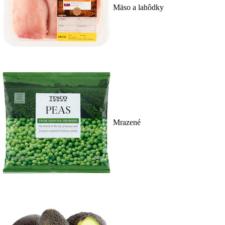
Mäso a lahôdky
Mrazené