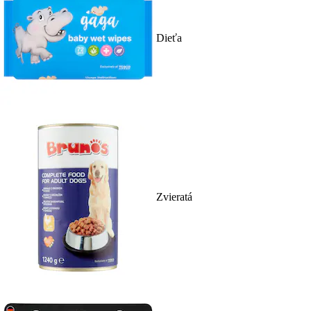
Dieťa
Zvieratá