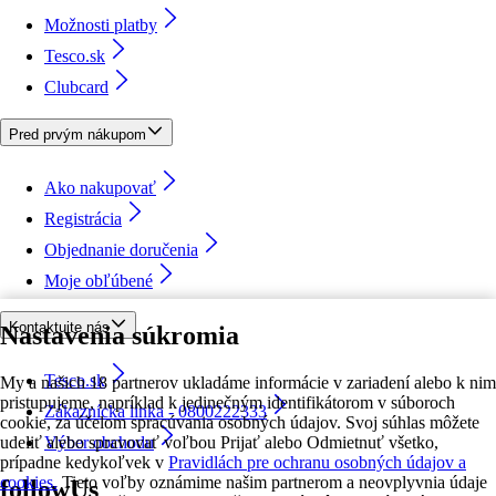
Možnosti platby
Tesco.sk
Clubcard
Pred prvým nákupom
Ako nakupovať
Registrácia
Objednanie doručenia
Moje obľúbené
Kontaktujte nás
Nastavenia súkromia
Tesco.sk
My a našich 18 partnerov ukladáme informácie v zariadení alebo k nim
pristupujeme, napríklad k jedinečným identifikátorom v súboroch
Zákaznícka linka - 0800222333
cookie, za účelom spracúvania osobných údajov. Svoj súhlas môžete
udeliť alebo spravovať voľbou Prijať alebo Odmietnuť všetko,
Výber obchodu
prípadne kedykoľvek v
Pravidlách pre ochranu osobných údajov a
cookies.
Tieto voľby oznámime našim partnerom a neovplyvnia údaje
followUs