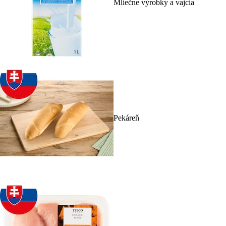
Mliečne výrobky a vajcia
Pekáreň