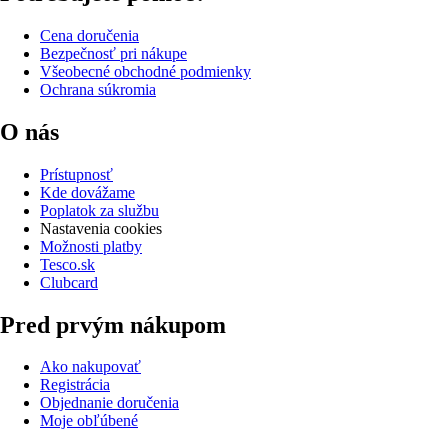
Cena doručenia
Bezpečnosť pri nákupe
Všeobecné obchodné podmienky
Ochrana súkromia
O nás
Prístupnosť
Kde dovážame
Poplatok za službu
Nastavenia cookies
Možnosti platby
Tesco.sk
Clubcard
Pred prvým nákupom
Ako nakupovať
Registrácia
Objednanie doručenia
Moje obľúbené