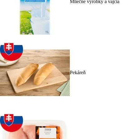
Mliečne výrobky a vajcia
Pekáreň