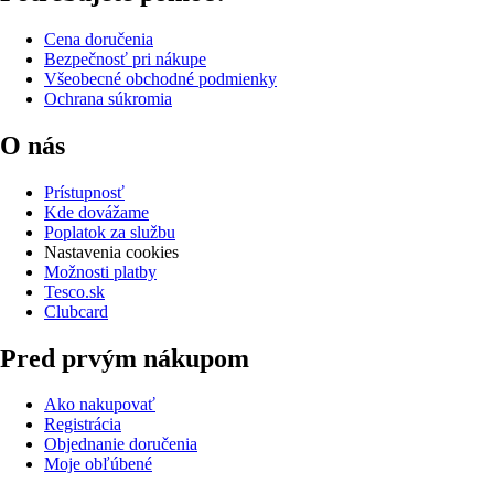
Cena doručenia
Bezpečnosť pri nákupe
Všeobecné obchodné podmienky
Ochrana súkromia
O nás
Prístupnosť
Kde dovážame
Poplatok za službu
Nastavenia cookies
Možnosti platby
Tesco.sk
Clubcard
Pred prvým nákupom
Ako nakupovať
Registrácia
Objednanie doručenia
Moje obľúbené