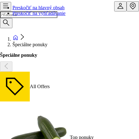
Preskočiť na hlavný obsah
Preskočiť na vyhľadávanie
Špeciálne ponuky
Špeciálne ponuky
All Offers
Top ponuky