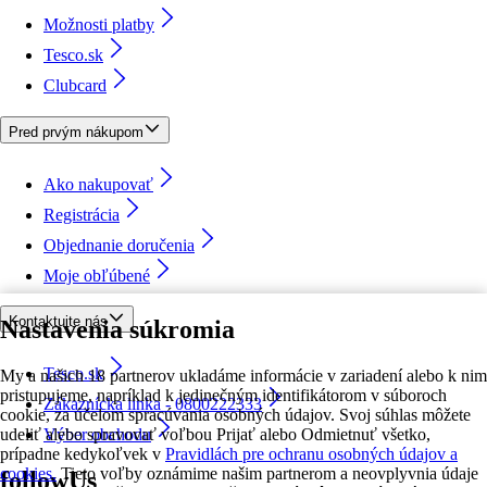
Možnosti platby
Tesco.sk
Clubcard
Pred prvým nákupom
Ako nakupovať
Registrácia
Objednanie doručenia
Moje obľúbené
Kontaktujte nás
Nastavenia súkromia
Tesco.sk
My a našich 18 partnerov ukladáme informácie v zariadení alebo k nim
pristupujeme, napríklad k jedinečným identifikátorom v súboroch
Zákaznícka linka - 0800222333
cookie, za účelom spracúvania osobných údajov. Svoj súhlas môžete
udeliť alebo spravovať voľbou Prijať alebo Odmietnuť všetko,
Výber obchodu
prípadne kedykoľvek v
Pravidlách pre ochranu osobných údajov a
cookies.
Tieto voľby oznámime našim partnerom a neovplyvnia údaje
followUs