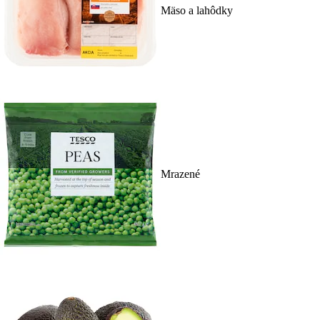
Mäso a lahôdky
Mrazené