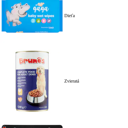
Dieťa
Zvieratá