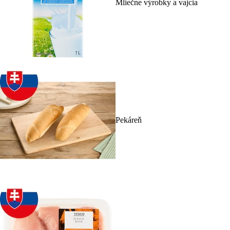
Mliečne výrobky a vajcia
Pekáreň