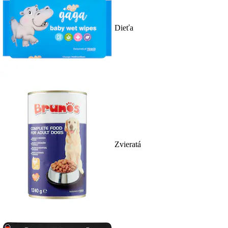
Dieťa
Zvieratá