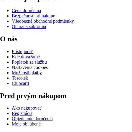
Cena doručenia
Bezpečnosť pri nákupe
Všeobecné obchodné podmienky
Ochrana súkromia
O nás
Prístupnosť
Kde dovážame
Poplatok za službu
Nastavenia cookies
Možnosti platby
Tesco.sk
Clubcard
Pred prvým nákupom
Ako nakupovať
Registrácia
Objednanie doručenia
Moje obľúbené