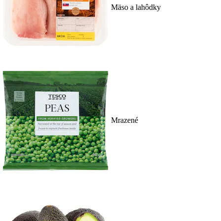
Mäso a lahôdky
Mrazené