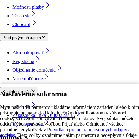
Možnosti platby
Tesco.sk
Clubcard
Pred prvým nákupom
Ako nakupovať
Registrácia
Objednanie doručenia
Moje obľúbené
Kontaktujte nás
Nastavenia súkromia
Tesco.sk
My a našich 18 partnerov ukladáme informácie v zariadení alebo k nim
pristupujeme, napríklad k jedinečným identifikátorom v súboroch
Zákaznícka linka - 0800222333
cookie, za účelom spracúvania osobných údajov. Svoj súhlas môžete
udeliť alebo spravovať voľbou Prijať alebo Odmietnuť všetko,
Výber obchodu
prípadne kedykoľvek v
Pravidlách pre ochranu osobných údajov a
cookies.
Tieto voľby oznámime našim partnerom a neovplyvnia údaje
followUs