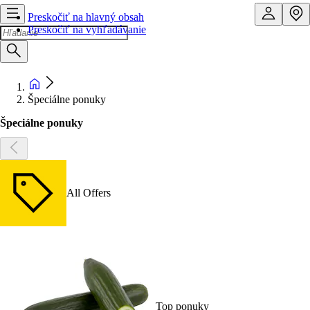
Preskočiť na hlavný obsah
Preskočiť na vyhľadávanie
Špeciálne ponuky
Špeciálne ponuky
All Offers
Top ponuky