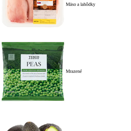
Mäso a lahôdky
Mrazené