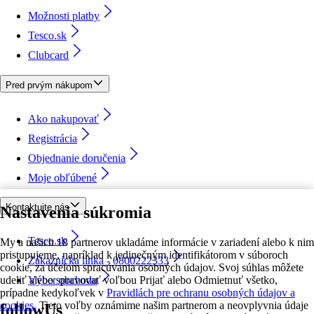
Možnosti platby
Tesco.sk
Clubcard
Pred prvým nákupom
Ako nakupovať
Registrácia
Objednanie doručenia
Moje obľúbené
Kontaktujte nás
Nastavenia súkromia
Tesco.sk
My a našich 18 partnerov ukladáme informácie v zariadení alebo k nim
pristupujeme, napríklad k jedinečným identifikátorom v súboroch
Zákaznícka linka - 0800222333
cookie, za účelom spracúvania osobných údajov. Svoj súhlas môžete
udeliť alebo spravovať voľbou Prijať alebo Odmietnuť všetko,
Výber obchodu
prípadne kedykoľvek v
Pravidlách pre ochranu osobných údajov a
cookies.
Tieto voľby oznámime našim partnerom a neovplyvnia údaje
followUs