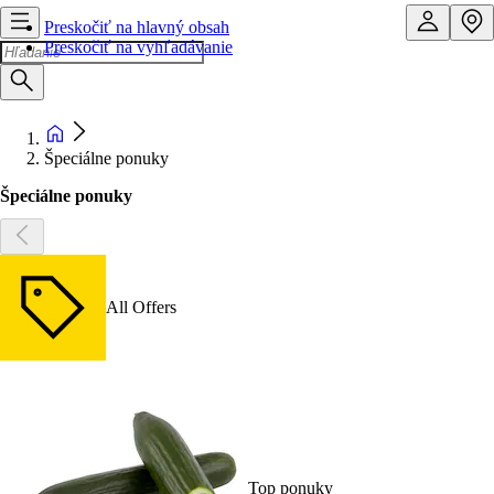
Preskočiť na hlavný obsah
Preskočiť na vyhľadávanie
Špeciálne ponuky
Špeciálne ponuky
All Offers
Top ponuky