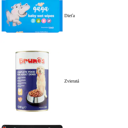
Dieťa
Zvieratá