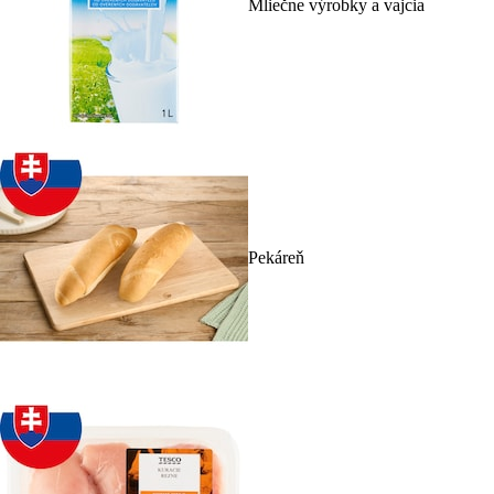
Mliečne výrobky a vajcia
Pekáreň