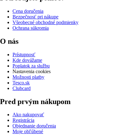
Cena doručenia
Bezpečnosť pri nákupe
Všeobecné obchodné podmienky
Ochrana súkromia
O nás
Prístupnosť
Kde dovážame
Poplatok za službu
Nastavenia cookies
Možnosti platby
Tesco.sk
Clubcard
Pred prvým nákupom
Ako nakupovať
Registrácia
Objednanie doručenia
Moje obľúbené