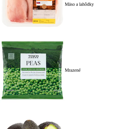
Mäso a lahôdky
Mrazené