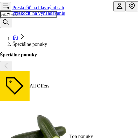
Preskočiť na hlavný obsah
Preskočiť na vyhľadávanie
Špeciálne ponuky
Špeciálne ponuky
All Offers
Top ponuky