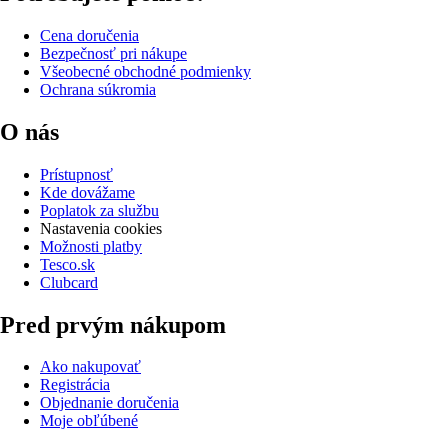
Cena doručenia
Bezpečnosť pri nákupe
Všeobecné obchodné podmienky
Ochrana súkromia
O nás
Prístupnosť
Kde dovážame
Poplatok za službu
Nastavenia cookies
Možnosti platby
Tesco.sk
Clubcard
Pred prvým nákupom
Ako nakupovať
Registrácia
Objednanie doručenia
Moje obľúbené