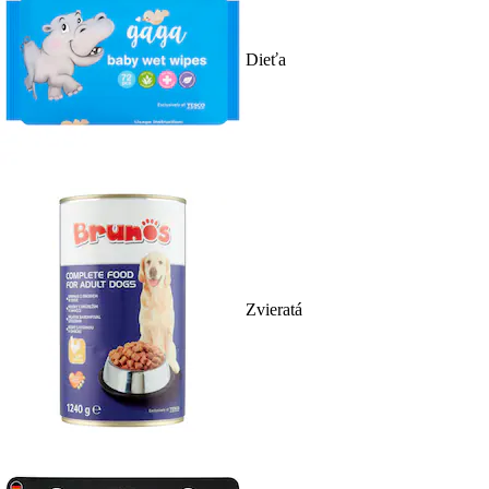
Dieťa
Zvieratá