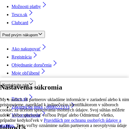
Možnosti platby
Tesco.sk
Clubcard
Pred prvým nákupom
Ako nakupovať
Registrácia
Objednanie doručenia
Moje obľúbené
Kontaktujte nás
Nastavenia súkromia
Tesco.sk
My a našich 18 partnerov ukladáme informácie v zariadení alebo k nim
pristupujeme, napríklad k jedinečným identifikátorom v súboroch
Zákaznícka linka - 0800222333
cookie, za účelom spracúvania osobných údajov. Svoj súhlas môžete
udeliť alebo spravovať voľbou Prijať alebo Odmietnuť všetko,
Výber obchodu
prípadne kedykoľvek v
Pravidlách pre ochranu osobných údajov a
cookies.
Tieto voľby oznámime našim partnerom a neovplyvnia údaje
followUs