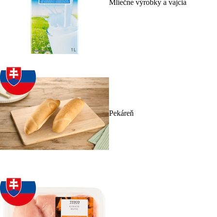
Mliečne výrobky a vajcia
Pekáreň