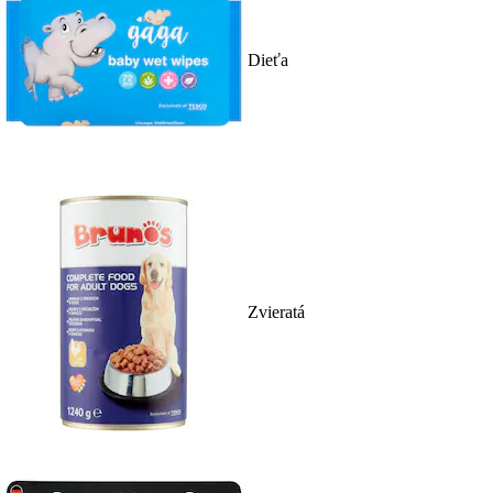
Dieťa
Zvieratá