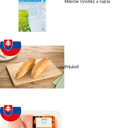
Mliečne výrobky a vajcia
Pekáreň