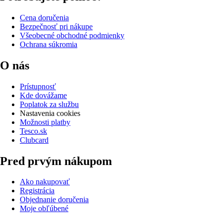
Cena doručenia
Bezpečnosť pri nákupe
Všeobecné obchodné podmienky
Ochrana súkromia
O nás
Prístupnosť
Kde dovážame
Poplatok za službu
Nastavenia cookies
Možnosti platby
Tesco.sk
Clubcard
Pred prvým nákupom
Ako nakupovať
Registrácia
Objednanie doručenia
Moje obľúbené