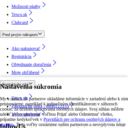
Možnosti platby
Tesco.sk
Clubcard
Pred prvým nákupom
Ako nakupovať
Registrácia
Objednanie doručenia
Moje obľúbené
Kontaktujte nás
Nastavenia súkromia
Tesco.sk
My a našich 18 partnerov ukladáme informácie v zariadení alebo k nim
pristupujeme, napríklad k jedinečným identifikátorom v súboroch
Zákaznícka linka - 0800222333
cookie, za účelom spracúvania osobných údajov. Svoj súhlas môžete
udeliť alebo spravovať voľbou Prijať alebo Odmietnuť všetko,
Výber obchodu
prípadne kedykoľvek v
Pravidlách pre ochranu osobných údajov a
cookies.
Tieto voľby oznámime našim partnerom a neovplyvnia údaje
followUs