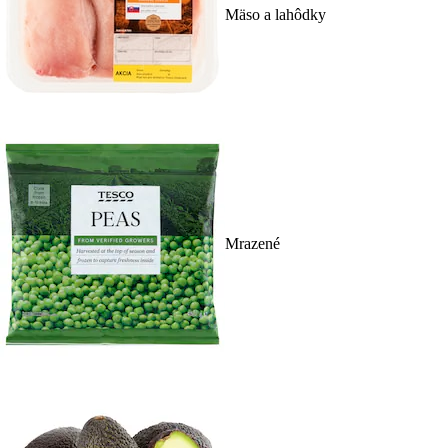
Mäso a lahôdky
Mrazené