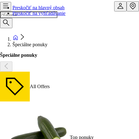
Preskočiť na hlavný obsah
Preskočiť na vyhľadávanie
Špeciálne ponuky
Špeciálne ponuky
All Offers
Top ponuky