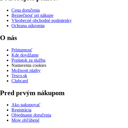
Cena doručenia
Bezpečnosť pri nákupe
Všeobecné obchodné podmienky
Ochrana súkromia
O nás
Prístupnosť
Kde dovážame
Poplatok za službu
Nastavenia cookies
Možnosti platby
Tesco.sk
Clubcard
Pred prvým nákupom
Ako nakupovať
Registrácia
Objednanie doručenia
Moje obľúbené