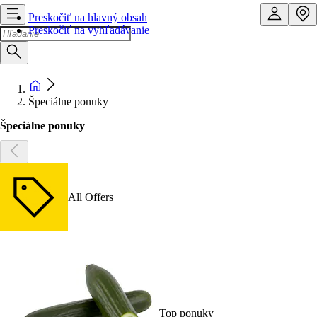
Preskočiť na hlavný obsah
Preskočiť na vyhľadávanie
Špeciálne ponuky
Špeciálne ponuky
All Offers
Top ponuky