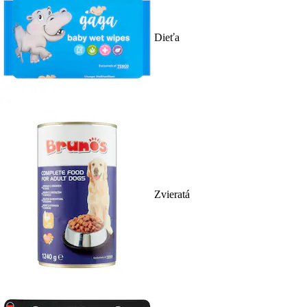
Dieťa
Zvieratá