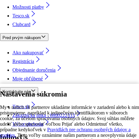
Možnosti platby
Tesco.sk
Clubcard
Pred prvým nákupom
Ako nakupovať
Registrácia
Objednanie doručenia
Moje obľúbené
Kontaktujte nás
Nastavenia súkromia
Tesco.sk
My a našich 18 partnerov ukladáme informácie v zariadení alebo k nim
pristupujeme, napríklad k jedinečným identifikátorom v súboroch
Zákaznícka linka - 0800222333
cookie, za účelom spracúvania osobných údajov. Svoj súhlas môžete
udeliť alebo spravovať voľbou Prijať alebo Odmietnuť všetko,
Výber obchodu
prípadne kedykoľvek v
Pravidlách pre ochranu osobných údajov a
cookies.
Tieto voľby oznámime našim partnerom a neovplyvnia údaje
followUs