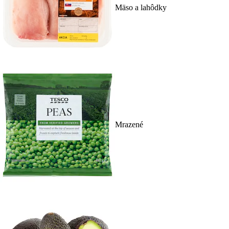
Mäso a lahôdky
Mrazené