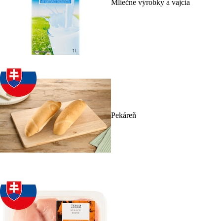
Mliečne výrobky a vajcia
Pekáreň