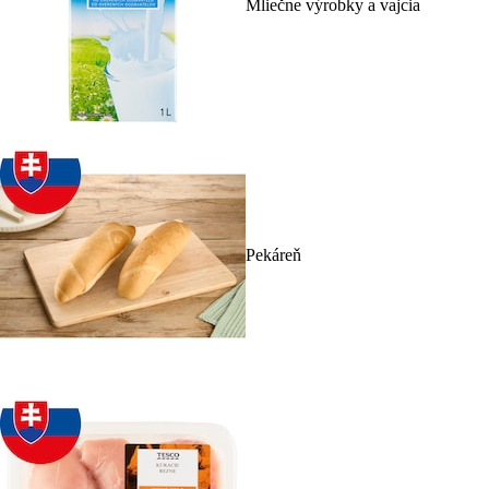
Mliečne výrobky a vajcia
Pekáreň