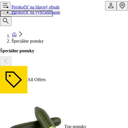
Preskočiť na hlavný obsah
Preskočiť na vyhľadávanie
Špeciálne ponuky
Špeciálne ponuky
All Offers
Top ponuky