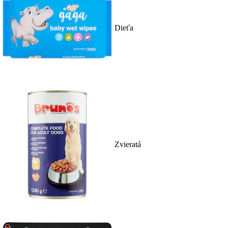
Dieťa
Zvieratá