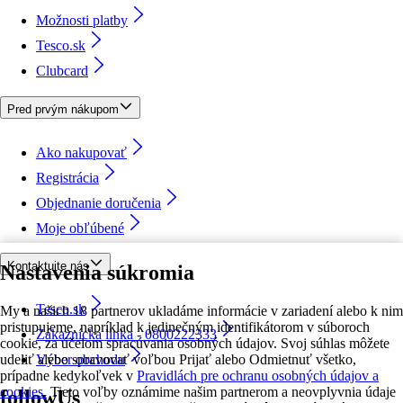
Možnosti platby
Tesco.sk
Clubcard
Pred prvým nákupom
Ako nakupovať
Registrácia
Objednanie doručenia
Moje obľúbené
Kontaktujte nás
Nastavenia súkromia
Tesco.sk
My a našich 18 partnerov ukladáme informácie v zariadení alebo k nim
pristupujeme, napríklad k jedinečným identifikátorom v súboroch
Zákaznícka linka - 0800222333
cookie, za účelom spracúvania osobných údajov. Svoj súhlas môžete
udeliť alebo spravovať voľbou Prijať alebo Odmietnuť všetko,
Výber obchodu
prípadne kedykoľvek v
Pravidlách pre ochranu osobných údajov a
cookies.
Tieto voľby oznámime našim partnerom a neovplyvnia údaje
followUs