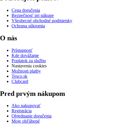
Cena doručenia
Bezpečnosť pri nákupe
Všeobecné obchodné podmienky
Ochrana súkromia
O nás
Prístupnosť
Kde dovážame
Poplatok za službu
Nastavenia cookies
Možnosti platby
Tesco.sk
Clubcard
Pred prvým nákupom
Ako nakupovať
Registrácia
Objednanie doručenia
Moje obľúbené