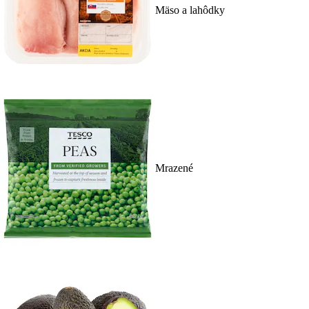
Mäso a lahôdky
Mrazené