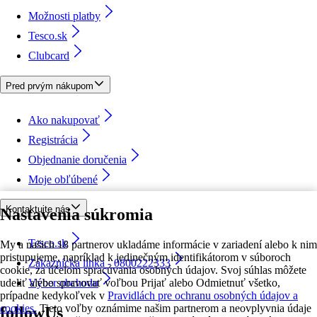
Možnosti platby
Tesco.sk
Clubcard
Pred prvým nákupom
Ako nakupovať
Registrácia
Objednanie doručenia
Moje obľúbené
Kontaktujte nás
Nastavenia súkromia
Tesco.sk
My a našich 18 partnerov ukladáme informácie v zariadení alebo k nim
pristupujeme, napríklad k jedinečným identifikátorom v súboroch
Zákaznícka linka - 0800222333
cookie, za účelom spracúvania osobných údajov. Svoj súhlas môžete
udeliť alebo spravovať voľbou Prijať alebo Odmietnuť všetko,
Výber obchodu
prípadne kedykoľvek v
Pravidlách pre ochranu osobných údajov a
cookies.
Tieto voľby oznámime našim partnerom a neovplyvnia údaje
followUs