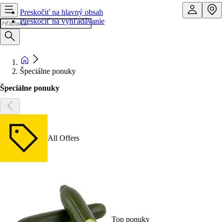
Preskočiť na hlavný obsah
Preskočiť na vyhľadávanie
Špeciálne ponuky
Špeciálne ponuky
All Offers
Top ponuky