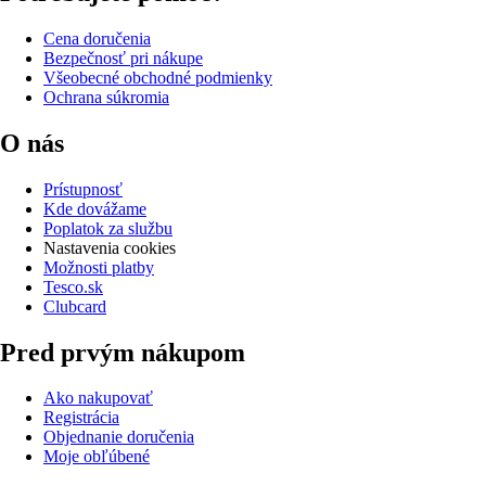
Cena doručenia
Bezpečnosť pri nákupe
Všeobecné obchodné podmienky
Ochrana súkromia
O nás
Prístupnosť
Kde dovážame
Poplatok za službu
Nastavenia cookies
Možnosti platby
Tesco.sk
Clubcard
Pred prvým nákupom
Ako nakupovať
Registrácia
Objednanie doručenia
Moje obľúbené