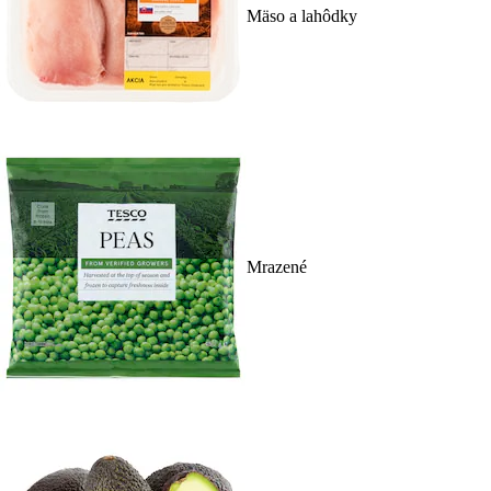
Mäso a lahôdky
Mrazené