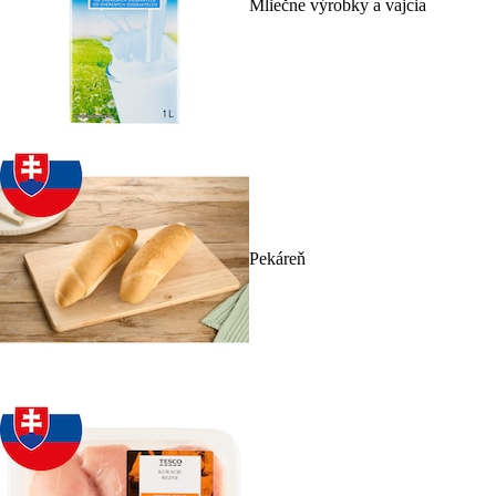
Mliečne výrobky a vajcia
Pekáreň