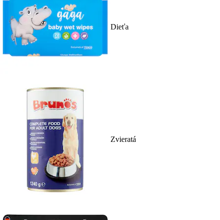
Dieťa
Zvieratá