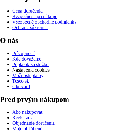
Cena doručenia
Bezpečnosť pri nákupe
Všeobecné obchodné podmienky
Ochrana súkromia
O nás
Prístupnosť
Kde dovážame
Poplatok za službu
Nastavenia cookies
Možnosti platby
Tesco.sk
Clubcard
Pred prvým nákupom
Ako nakupovať
Registrácia
Objednanie doručenia
Moje obľúbené