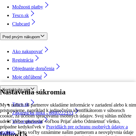
Možnosti platby
Tesco.sk
Clubcard
Pred prvým nákupom
Ako nakupovať
Registrácia
Objednanie doručenia
Moje obľúbené
Kontaktujte nás
Nastavenia súkromia
Tesco.sk
My a našich 18 partnerov ukladáme informácie v zariadení alebo k nim
pristupujeme, napríklad k jedinečným identifikátorom v súboroch
Zákaznícka linka - 0800222333
cookie, za účelom spracúvania osobných údajov. Svoj súhlas môžete
udeliť alebo spravovať voľbou Prijať alebo Odmietnuť všetko,
Výber obchodu
prípadne kedykoľvek v
Pravidlách pre ochranu osobných údajov a
cookies.
Tieto voľby oznámime našim partnerom a neovplyvnia údaje
followUs