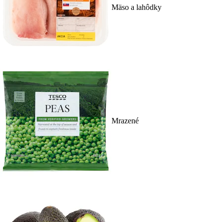
Mäso a lahôdky
Mrazené