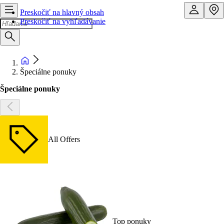
Preskočiť na hlavný obsah
Preskočiť na vyhľadávanie
Špeciálne ponuky
Špeciálne ponuky
All Offers
Top ponuky