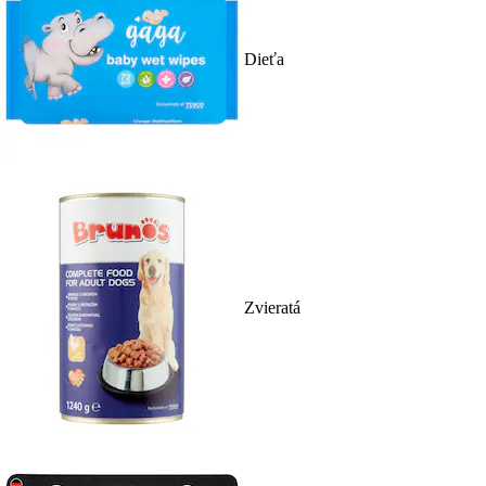
Dieťa
Zvieratá