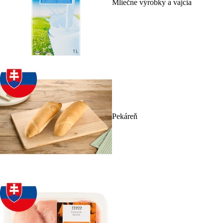
Mliečne výrobky a vajcia
Pekáreň