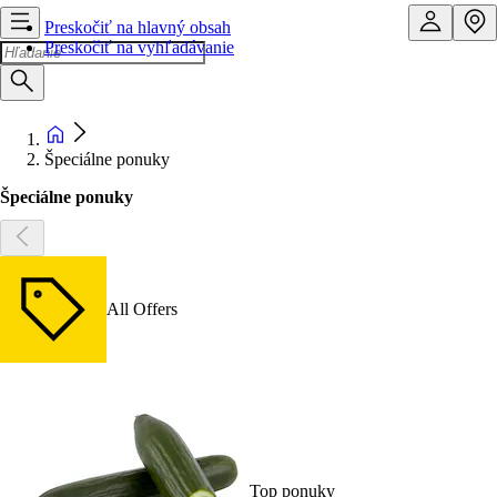
Preskočiť na hlavný obsah
Preskočiť na vyhľadávanie
Špeciálne ponuky
Špeciálne ponuky
All Offers
Top ponuky