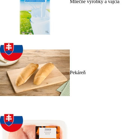
Mliečne výrobky a vajcia
Pekáreň