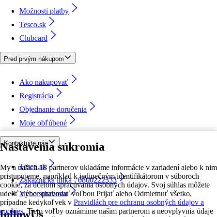
Možnosti platby
Tesco.sk
Clubcard
Pred prvým nákupom
Ako nakupovať
Registrácia
Objednanie doručenia
Moje obľúbené
Kontaktujte nás
Nastavenia súkromia
Tesco.sk
My a našich 18 partnerov ukladáme informácie v zariadení alebo k nim
pristupujeme, napríklad k jedinečným identifikátorom v súboroch
Zákaznícka linka - 0800222333
cookie, za účelom spracúvania osobných údajov. Svoj súhlas môžete
udeliť alebo spravovať voľbou Prijať alebo Odmietnuť všetko,
Výber obchodu
prípadne kedykoľvek v
Pravidlách pre ochranu osobných údajov a
cookies.
Tieto voľby oznámime našim partnerom a neovplyvnia údaje
followUs