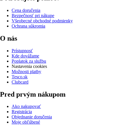
Cena doručenia
Bezpečnosť pri nákupe
Všeobecné obchodné podmienky
Ochrana súkromia
O nás
Prístupnosť
Kde dovážame
Poplatok za službu
Nastavenia cookies
Možnosti platby
Tesco.sk
Clubcard
Pred prvým nákupom
Ako nakupovať
Registrácia
Objednanie doručenia
Moje obľúbené