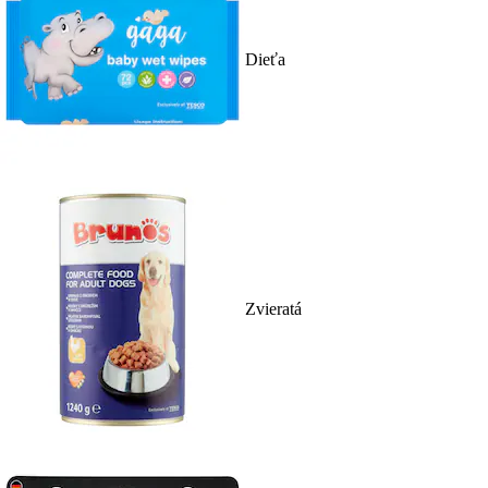
Dieťa
Zvieratá