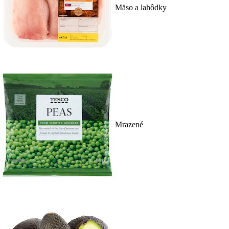
Mäso a lahôdky
Mrazené