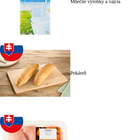
Mliečne výrobky a vajcia
Pekáreň