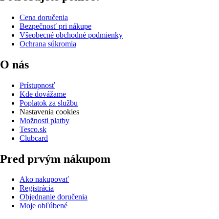
Cena doručenia
Bezpečnosť pri nákupe
Všeobecné obchodné podmienky
Ochrana súkromia
O nás
Prístupnosť
Kde dovážame
Poplatok za službu
Nastavenia cookies
Možnosti platby
Tesco.sk
Clubcard
Pred prvým nákupom
Ako nakupovať
Registrácia
Objednanie doručenia
Moje obľúbené