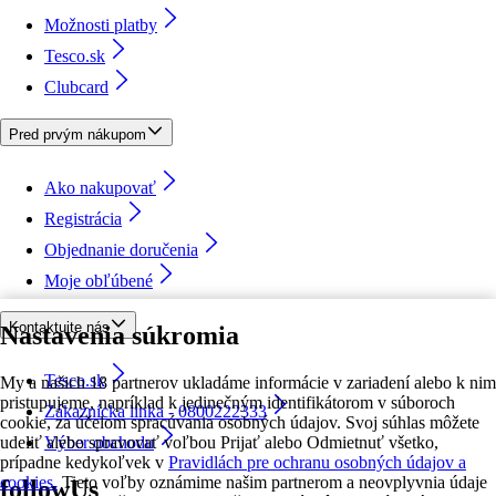
Možnosti platby
Tesco.sk
Clubcard
Pred prvým nákupom
Ako nakupovať
Registrácia
Objednanie doručenia
Moje obľúbené
Kontaktujte nás
Nastavenia súkromia
Tesco.sk
My a našich 18 partnerov ukladáme informácie v zariadení alebo k nim
pristupujeme, napríklad k jedinečným identifikátorom v súboroch
Zákaznícka linka - 0800222333
cookie, za účelom spracúvania osobných údajov. Svoj súhlas môžete
udeliť alebo spravovať voľbou Prijať alebo Odmietnuť všetko,
Výber obchodu
prípadne kedykoľvek v
Pravidlách pre ochranu osobných údajov a
cookies.
Tieto voľby oznámime našim partnerom a neovplyvnia údaje
followUs