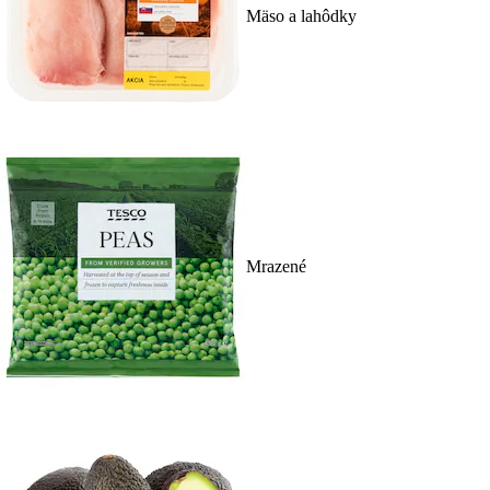
Mäso a lahôdky
Mrazené