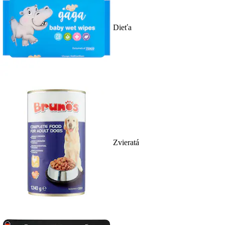
Dieťa
Zvieratá