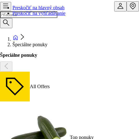
Preskočiť na hlavný obsah
Preskočiť na vyhľadávanie
Špeciálne ponuky
Špeciálne ponuky
All Offers
Top ponuky