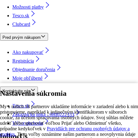
Možnosti platby
Tesco.sk
Clubcard
Pred prvým nákupom
Ako nakupovať
Registrácia
Objednanie doručenia
Moje obľúbené
Kontaktujte nás
Nastavenia súkromia
Tesco.sk
My a našich 18 partnerov ukladáme informácie v zariadení alebo k nim
pristupujeme, napríklad k jedinečným identifikátorom v súboroch
Zákaznícka linka - 0800222333
cookie, za účelom spracúvania osobných údajov. Svoj súhlas môžete
udeliť alebo spravovať voľbou Prijať alebo Odmietnuť všetko,
Výber obchodu
prípadne kedykoľvek v
Pravidlách pre ochranu osobných údajov a
cookies.
Tieto voľby oznámime našim partnerom a neovplyvnia údaje
followUs