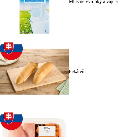
Mliečne výrobky a vajcia
Pekáreň