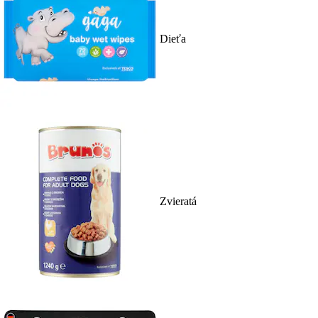
Dieťa
Zvieratá