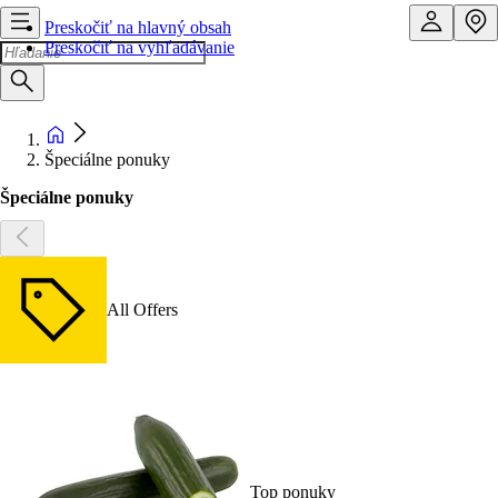
Preskočiť na hlavný obsah
Preskočiť na vyhľadávanie
Špeciálne ponuky
Špeciálne ponuky
All Offers
Top ponuky