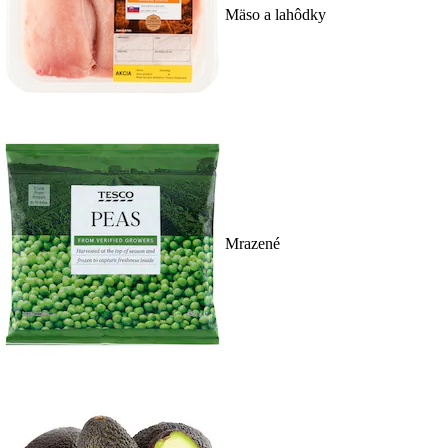
Mäso a lahôdky
Mrazené