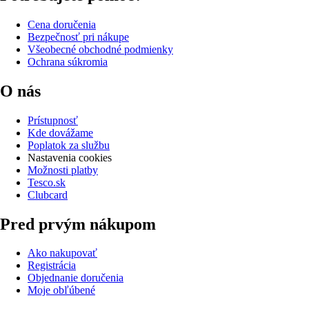
Cena doručenia
Bezpečnosť pri nákupe
Všeobecné obchodné podmienky
Ochrana súkromia
O nás
Prístupnosť
Kde dovážame
Poplatok za službu
Nastavenia cookies
Možnosti platby
Tesco.sk
Clubcard
Pred prvým nákupom
Ako nakupovať
Registrácia
Objednanie doručenia
Moje obľúbené