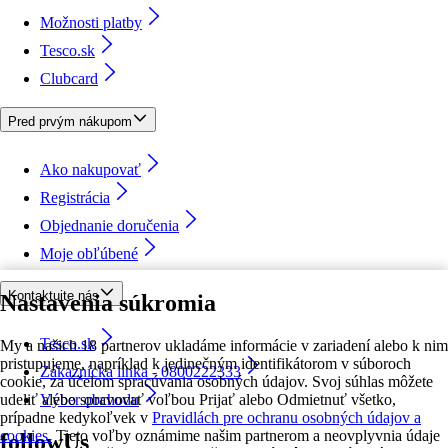
Možnosti platby
Tesco.sk
Clubcard
Pred prvým nákupom
Ako nakupovať
Registrácia
Objednanie doručenia
Moje obľúbené
Kontaktujte nás
Nastavenia súkromia
Tesco.sk
My a našich 18 partnerov ukladáme informácie v zariadení alebo k nim
pristupujeme, napríklad k jedinečným identifikátorom v súboroch
Zákaznícka linka - 0800222333
cookie, za účelom spracúvania osobných údajov. Svoj súhlas môžete
udeliť alebo spravovať voľbou Prijať alebo Odmietnuť všetko,
Výber obchodu
prípadne kedykoľvek v
Pravidlách pre ochranu osobných údajov a
cookies.
Tieto voľby oznámime našim partnerom a neovplyvnia údaje
followUs