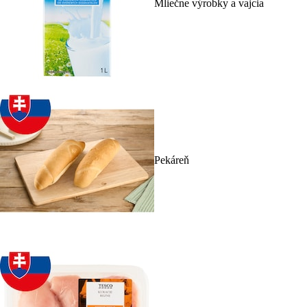
Mliečne výrobky a vajcia
Pekáreň