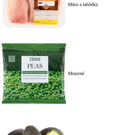
Mäso a lahôdky
Mrazené