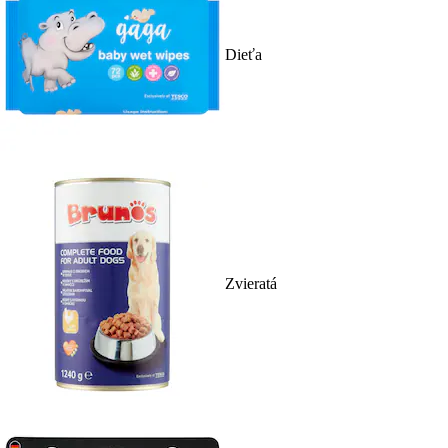
Dieťa
Zvieratá