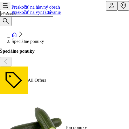
Preskočiť na hlavný obsah
Preskočiť na vyhľadávanie
Špeciálne ponuky
Špeciálne ponuky
All Offers
Top ponuky