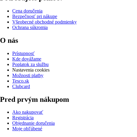
Cena doručenia
Bezpečnosť pri nákupe
Všeobecné obchodné podmienky
Ochrana súkromia
O nás
Prístupnosť
Kde dovážame
Poplatok za službu
Nastavenia cookies
Možnosti platby
Tesco.sk
Clubcard
Pred prvým nákupom
Ako nakupovať
Registrácia
Objednanie doručenia
Moje obľúbené