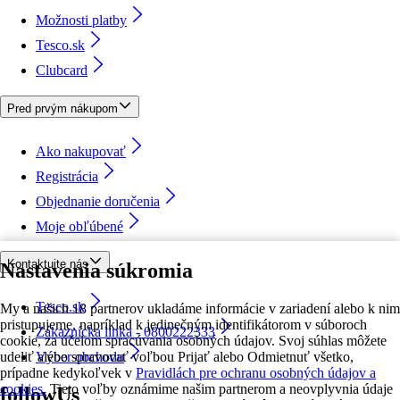
Možnosti platby
Tesco.sk
Clubcard
Pred prvým nákupom
Ako nakupovať
Registrácia
Objednanie doručenia
Moje obľúbené
Kontaktujte nás
Nastavenia súkromia
Tesco.sk
My a našich 18 partnerov ukladáme informácie v zariadení alebo k nim
pristupujeme, napríklad k jedinečným identifikátorom v súboroch
Zákaznícka linka - 0800222333
cookie, za účelom spracúvania osobných údajov. Svoj súhlas môžete
udeliť alebo spravovať voľbou Prijať alebo Odmietnuť všetko,
Výber obchodu
prípadne kedykoľvek v
Pravidlách pre ochranu osobných údajov a
cookies.
Tieto voľby oznámime našim partnerom a neovplyvnia údaje
followUs