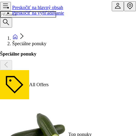
Preskočiť na hlavný obsah
Preskočiť na vyhľadávanie
Špeciálne ponuky
Špeciálne ponuky
All Offers
Top ponuky