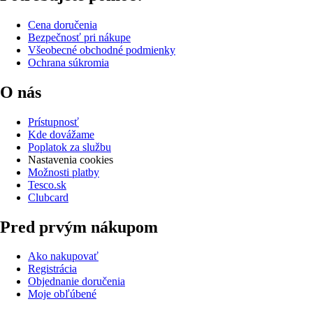
Cena doručenia
Bezpečnosť pri nákupe
Všeobecné obchodné podmienky
Ochrana súkromia
O nás
Prístupnosť
Kde dovážame
Poplatok za službu
Nastavenia cookies
Možnosti platby
Tesco.sk
Clubcard
Pred prvým nákupom
Ako nakupovať
Registrácia
Objednanie doručenia
Moje obľúbené