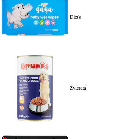
Dieťa
Zvieratá