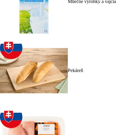
Mliečne výrobky a vajcia
Pekáreň