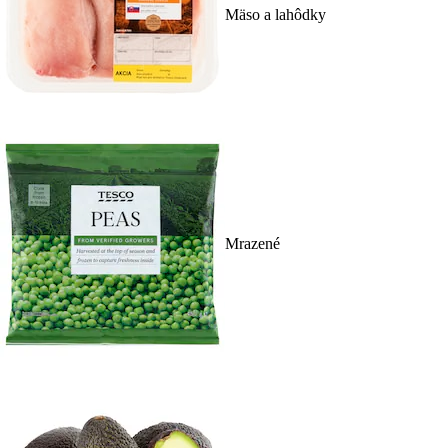
Mäso a lahôdky
Mrazené