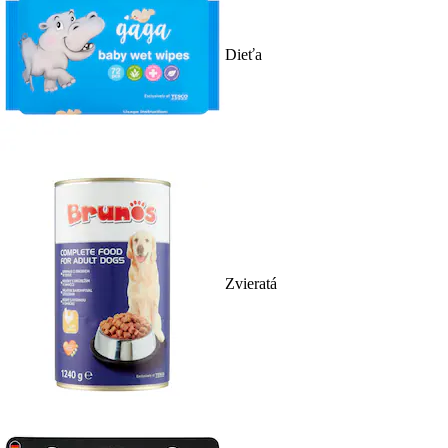
Dieťa
Zvieratá