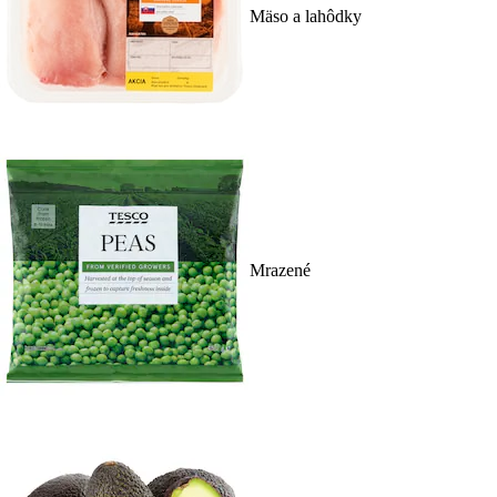
Mäso a lahôdky
Mrazené