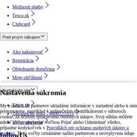
Možnosti platby
Tesco.sk
Clubcard
Pred prvým nákupom
Ako nakupovať
Registrácia
Objednanie doručenia
Moje obľúbené
Kontaktujte nás
Nastavenia súkromia
Tesco.sk
My a našich 18 partnerov ukladáme informácie v zariadení alebo k nim
pristupujeme, napríklad k jedinečným identifikátorom v súboroch
Zákaznícka linka - 0800222333
cookie, za účelom spracúvania osobných údajov. Svoj súhlas môžete
udeliť alebo spravovať voľbou Prijať alebo Odmietnuť všetko,
Výber obchodu
prípadne kedykoľvek v
Pravidlách pre ochranu osobných údajov a
cookies.
Tieto voľby oznámime našim partnerom a neovplyvnia údaje
followUs