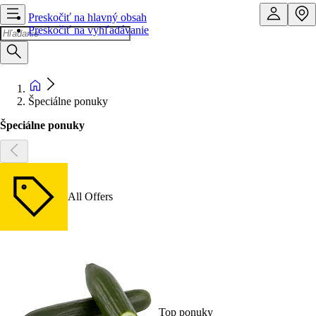
Preskočiť na hlavný obsah
Preskočiť na vyhľadávanie
Špeciálne ponuky
Špeciálne ponuky
All Offers
Top ponuky