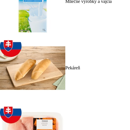
Mliečne výrobky a vajcia
Pekáreň