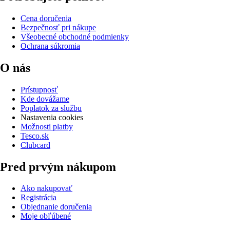
Cena doručenia
Bezpečnosť pri nákupe
Všeobecné obchodné podmienky
Ochrana súkromia
O nás
Prístupnosť
Kde dovážame
Poplatok za službu
Nastavenia cookies
Možnosti platby
Tesco.sk
Clubcard
Pred prvým nákupom
Ako nakupovať
Registrácia
Objednanie doručenia
Moje obľúbené