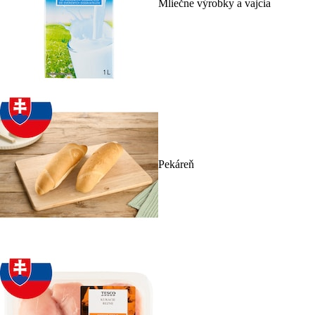
Mliečne výrobky a vajcia
Pekáreň