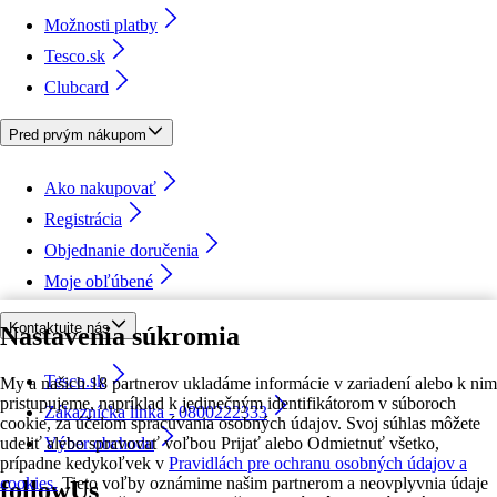
Možnosti platby
Tesco.sk
Clubcard
Pred prvým nákupom
Ako nakupovať
Registrácia
Objednanie doručenia
Moje obľúbené
Kontaktujte nás
Nastavenia súkromia
Tesco.sk
My a našich 18 partnerov ukladáme informácie v zariadení alebo k nim
pristupujeme, napríklad k jedinečným identifikátorom v súboroch
Zákaznícka linka - 0800222333
cookie, za účelom spracúvania osobných údajov. Svoj súhlas môžete
udeliť alebo spravovať voľbou Prijať alebo Odmietnuť všetko,
Výber obchodu
prípadne kedykoľvek v
Pravidlách pre ochranu osobných údajov a
cookies.
Tieto voľby oznámime našim partnerom a neovplyvnia údaje
followUs