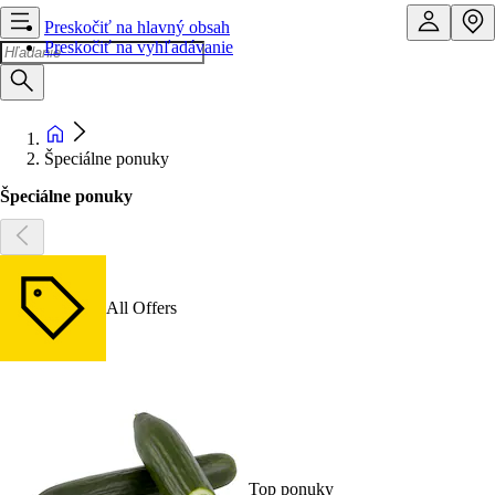
Preskočiť na hlavný obsah
Preskočiť na vyhľadávanie
Špeciálne ponuky
Špeciálne ponuky
All Offers
Top ponuky