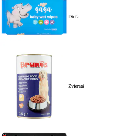
Dieťa
Zvieratá