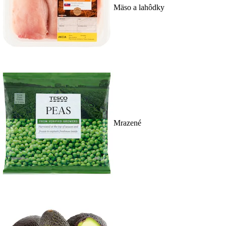
Mäso a lahôdky
Mrazené