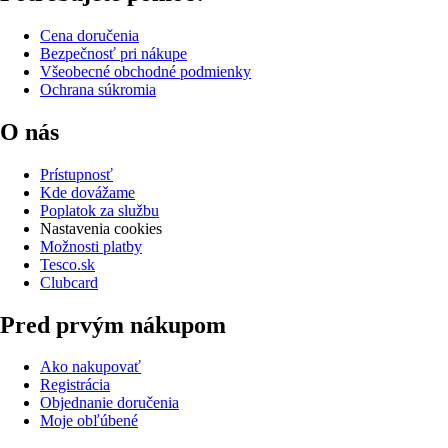
Cena doručenia
Bezpečnosť pri nákupe
Všeobecné obchodné podmienky
Ochrana súkromia
O nás
Prístupnosť
Kde dovážame
Poplatok za službu
Nastavenia cookies
Možnosti platby
Tesco.sk
Clubcard
Pred prvým nákupom
Ako nakupovať
Registrácia
Objednanie doručenia
Moje obľúbené