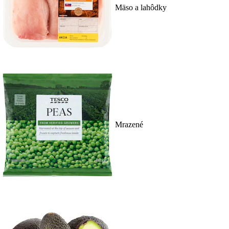
Mäso a lahôdky
Mrazené