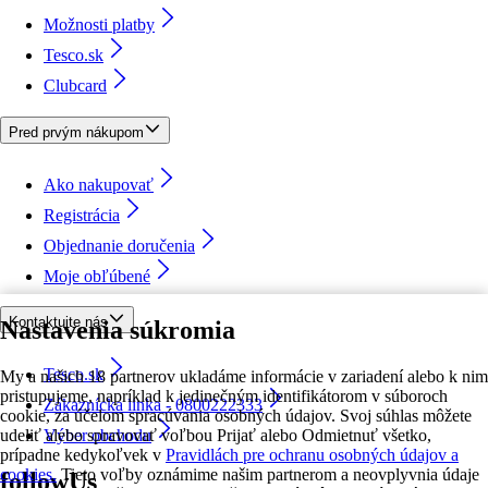
Možnosti platby
Tesco.sk
Clubcard
Pred prvým nákupom
Ako nakupovať
Registrácia
Objednanie doručenia
Moje obľúbené
Kontaktujte nás
Nastavenia súkromia
Tesco.sk
My a našich 18 partnerov ukladáme informácie v zariadení alebo k nim
pristupujeme, napríklad k jedinečným identifikátorom v súboroch
Zákaznícka linka - 0800222333
cookie, za účelom spracúvania osobných údajov. Svoj súhlas môžete
udeliť alebo spravovať voľbou Prijať alebo Odmietnuť všetko,
Výber obchodu
prípadne kedykoľvek v
Pravidlách pre ochranu osobných údajov a
cookies.
Tieto voľby oznámime našim partnerom a neovplyvnia údaje
followUs