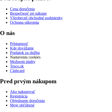
Cena doručenia
Bezpečnosť pri nákupe
Všeobecné obchodné podmienky
Ochrana súkromia
O nás
Prístupnosť
Kde dovážame
Poplatok za službu
Nastavenia cookies
Možnosti platby
Tesco.sk
Clubcard
Pred prvým nákupom
Ako nakupovať
Registrácia
Objednanie doručenia
Moje obľúbené