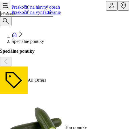
Preskočiť na hlavný obsah
Preskočiť na vyhľadávanie
Špeciálne ponuky
Špeciálne ponuky
All Offers
Top ponuky