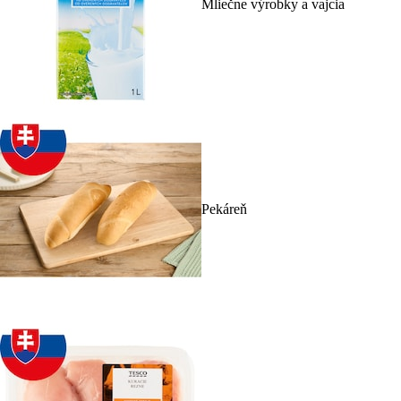
Mliečne výrobky a vajcia
Pekáreň