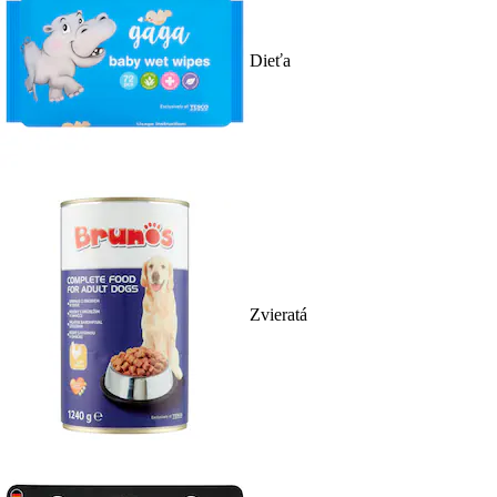
Dieťa
Zvieratá