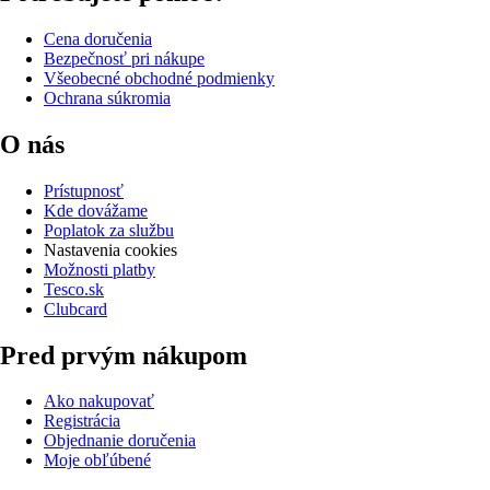
Cena doručenia
Bezpečnosť pri nákupe
Všeobecné obchodné podmienky
Ochrana súkromia
O nás
Prístupnosť
Kde dovážame
Poplatok za službu
Nastavenia cookies
Možnosti platby
Tesco.sk
Clubcard
Pred prvým nákupom
Ako nakupovať
Registrácia
Objednanie doručenia
Moje obľúbené