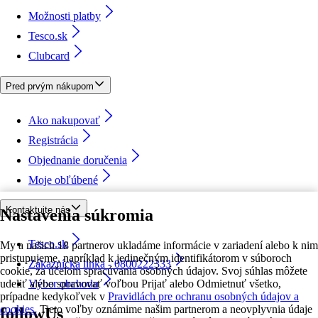
Možnosti platby
Tesco.sk
Clubcard
Pred prvým nákupom
Ako nakupovať
Registrácia
Objednanie doručenia
Moje obľúbené
Kontaktujte nás
Nastavenia súkromia
Tesco.sk
My a našich 18 partnerov ukladáme informácie v zariadení alebo k nim
pristupujeme, napríklad k jedinečným identifikátorom v súboroch
Zákaznícka linka - 0800222333
cookie, za účelom spracúvania osobných údajov. Svoj súhlas môžete
udeliť alebo spravovať voľbou Prijať alebo Odmietnuť všetko,
Výber obchodu
prípadne kedykoľvek v
Pravidlách pre ochranu osobných údajov a
cookies.
Tieto voľby oznámime našim partnerom a neovplyvnia údaje
followUs