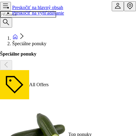
Preskočiť na hlavný obsah
Preskočiť na vyhľadávanie
Špeciálne ponuky
Špeciálne ponuky
All Offers
Top ponuky