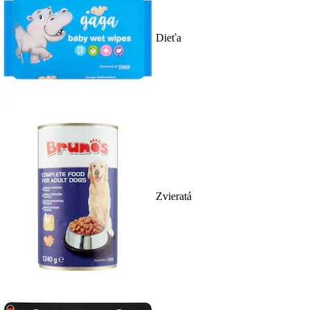
Dieťa
Zvieratá