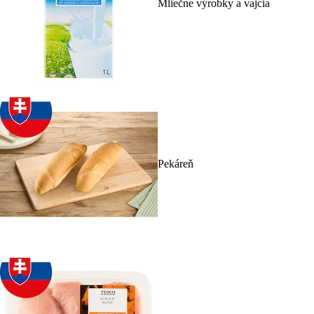
Mliečne výrobky a vajcia
Pekáreň