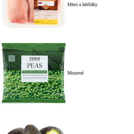
Mäso a lahôdky
Mrazené