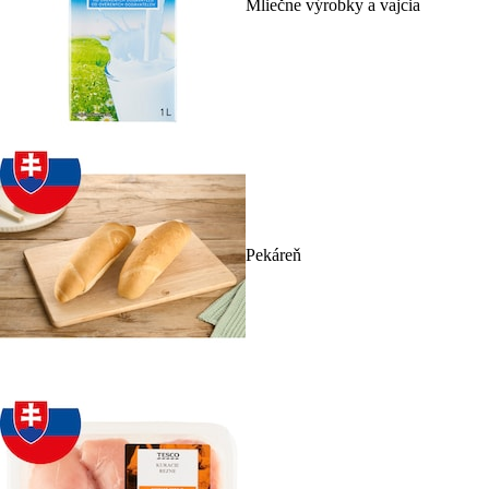
Mliečne výrobky a vajcia
Pekáreň