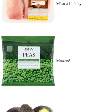
Mäso a lahôdky
Mrazené