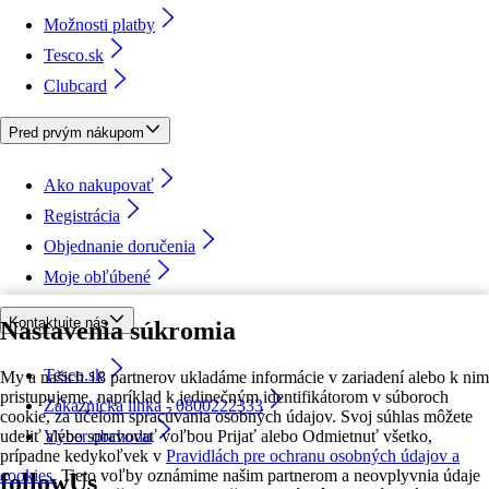
Možnosti platby
Tesco.sk
Clubcard
Pred prvým nákupom
Ako nakupovať
Registrácia
Objednanie doručenia
Moje obľúbené
Kontaktujte nás
Nastavenia súkromia
Tesco.sk
My a našich 18 partnerov ukladáme informácie v zariadení alebo k nim
pristupujeme, napríklad k jedinečným identifikátorom v súboroch
Zákaznícka linka - 0800222333
cookie, za účelom spracúvania osobných údajov. Svoj súhlas môžete
udeliť alebo spravovať voľbou Prijať alebo Odmietnuť všetko,
Výber obchodu
prípadne kedykoľvek v
Pravidlách pre ochranu osobných údajov a
cookies.
Tieto voľby oznámime našim partnerom a neovplyvnia údaje
followUs