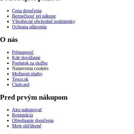
Cena doručenia
Bezpečnosť pri nákupe
Všeobecné obchodné podmienky
Ochrana súkromia
O nás
Prístupnosť
Kde dovážame
Poplatok za službu
Nastavenia cookies
Možnosti platby
Tesco.sk
Clubcard
Pred prvým nákupom
Ako nakupovať
Registrácia
Objednanie doručenia
Moje obľúbené