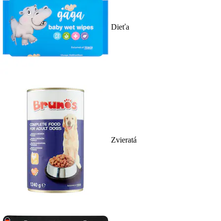
Dieťa
Zvieratá