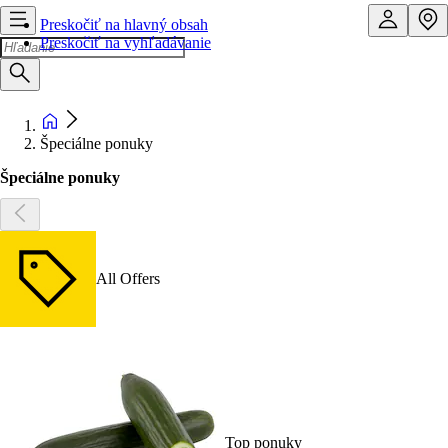
Preskočiť na hlavný obsah
Preskočiť na vyhľadávanie
Špeciálne ponuky
Špeciálne ponuky
All Offers
Top ponuky