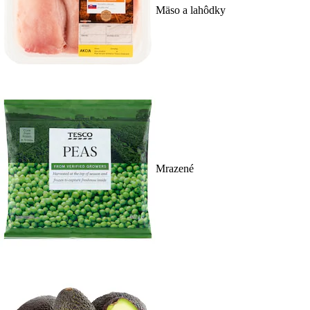
Mäso a lahôdky
Mrazené