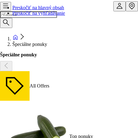
Preskočiť na hlavný obsah
Preskočiť na vyhľadávanie
Špeciálne ponuky
Špeciálne ponuky
All Offers
Top ponuky