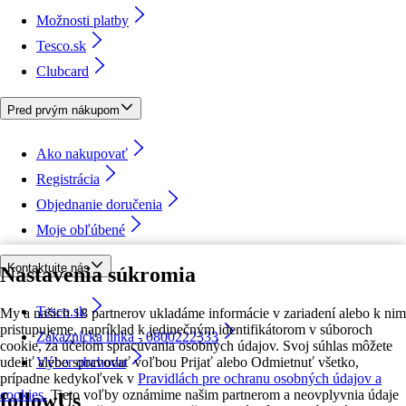
Možnosti platby
Tesco.sk
Clubcard
Pred prvým nákupom
Ako nakupovať
Registrácia
Objednanie doručenia
Moje obľúbené
Kontaktujte nás
Nastavenia súkromia
Tesco.sk
My a našich 18 partnerov ukladáme informácie v zariadení alebo k nim
pristupujeme, napríklad k jedinečným identifikátorom v súboroch
Zákaznícka linka - 0800222333
cookie, za účelom spracúvania osobných údajov. Svoj súhlas môžete
udeliť alebo spravovať voľbou Prijať alebo Odmietnuť všetko,
Výber obchodu
prípadne kedykoľvek v
Pravidlách pre ochranu osobných údajov a
cookies.
Tieto voľby oznámime našim partnerom a neovplyvnia údaje
followUs