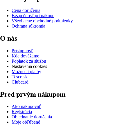
Cena doručenia
Bezpečnosť pri nákupe
Všeobecné obchodné podmienky
Ochrana súkromia
O nás
Prístupnosť
Kde dovážame
Poplatok za službu
Nastavenia cookies
Možnosti platby
Tesco.sk
Clubcard
Pred prvým nákupom
Ako nakupovať
Registrácia
Objednanie doručenia
Moje obľúbené