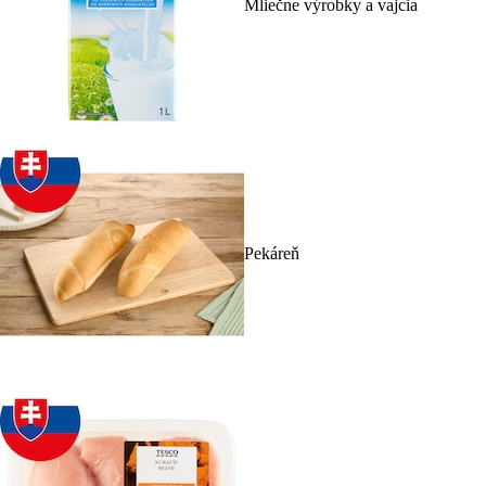
Mliečne výrobky a vajcia
Pekáreň