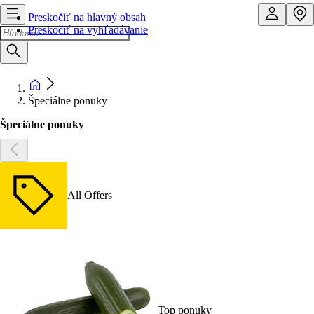
Preskočiť na hlavný obsah
Preskočiť na vyhľadávanie
Špeciálne ponuky
Špeciálne ponuky
All Offers
Top ponuky