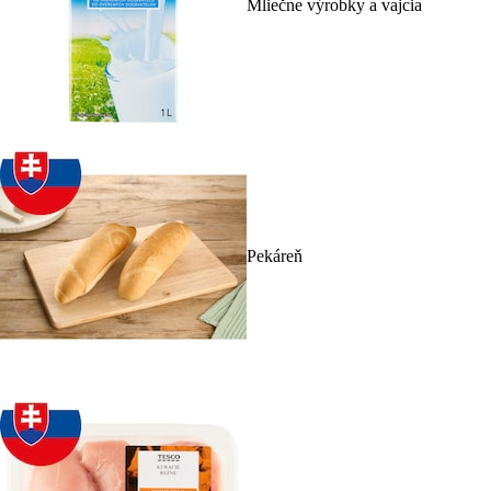
Mliečne výrobky a vajcia
Pekáreň