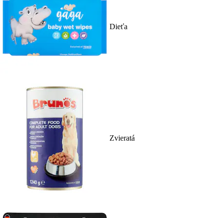
Dieťa
Zvieratá