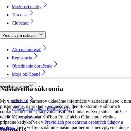
Možnosti platby
Tesco.sk
Clubcard
Pred prvým nákupom
Ako nakupovať
Registrácia
Objednanie doručenia
Moje obľúbené
Kontaktujte nás
Nastavenia súkromia
Tesco.sk
My a našich 18 partnerov ukladáme informácie v zariadení alebo k nim
pristupujeme, napríklad k jedinečným identifikátorom v súboroch
Zákaznícka linka - 0800222333
cookie, za účelom spracúvania osobných údajov. Svoj súhlas môžete
udeliť alebo spravovať voľbou Prijať alebo Odmietnuť všetko,
Výber obchodu
prípadne kedykoľvek v
Pravidlách pre ochranu osobných údajov a
cookies.
Tieto voľby oznámime našim partnerom a neovplyvnia údaje
followUs