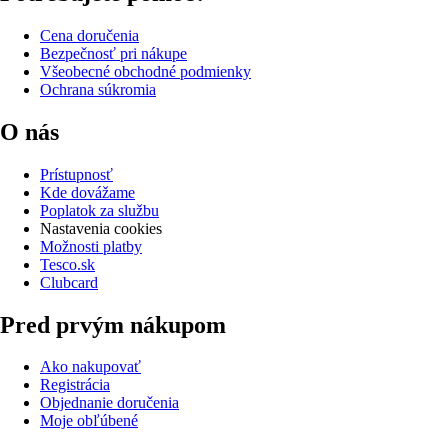
Cena doručenia
Bezpečnosť pri nákupe
Všeobecné obchodné podmienky
Ochrana súkromia
O nás
Prístupnosť
Kde dovážame
Poplatok za službu
Nastavenia cookies
Možnosti platby
Tesco.sk
Clubcard
Pred prvým nákupom
Ako nakupovať
Registrácia
Objednanie doručenia
Moje obľúbené