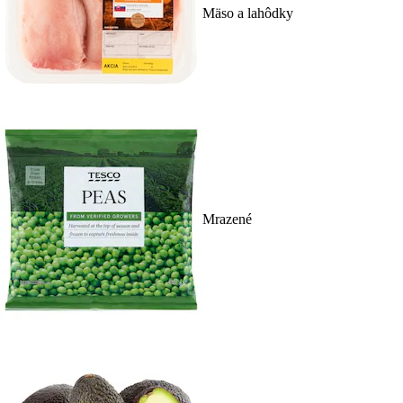
Mäso a lahôdky
Mrazené