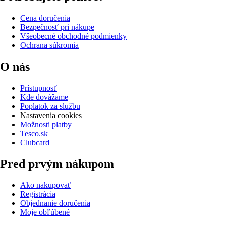
Cena doručenia
Bezpečnosť pri nákupe
Všeobecné obchodné podmienky
Ochrana súkromia
O nás
Prístupnosť
Kde dovážame
Poplatok za službu
Nastavenia cookies
Možnosti platby
Tesco.sk
Clubcard
Pred prvým nákupom
Ako nakupovať
Registrácia
Objednanie doručenia
Moje obľúbené