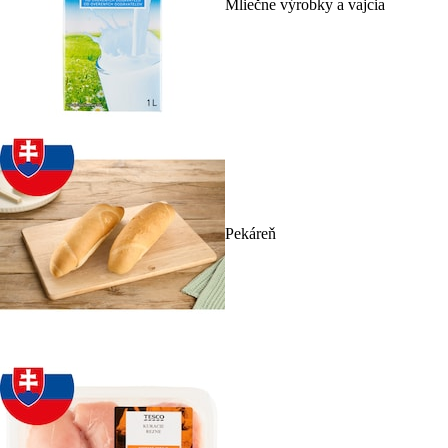
Mliečne výrobky a vajcia
Pekáreň