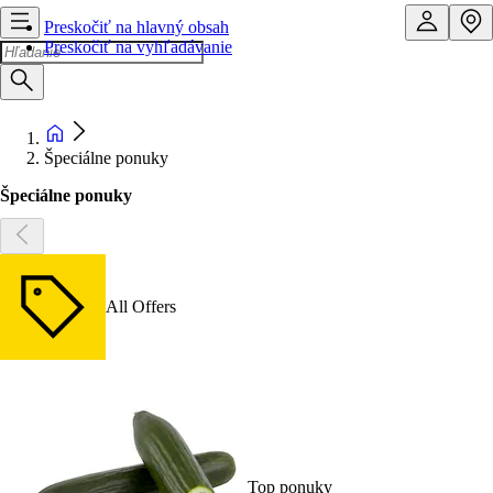
Preskočiť na hlavný obsah
Preskočiť na vyhľadávanie
Špeciálne ponuky
Špeciálne ponuky
All Offers
Top ponuky