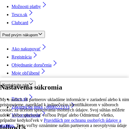
Možnosti platby
Tesco.sk
Clubcard
Pred prvým nákupom
Ako nakupovať
Registrácia
Objednanie doručenia
Moje obľúbené
Kontaktujte nás
Nastavenia súkromia
Tesco.sk
My a našich 18 partnerov ukladáme informácie v zariadení alebo k nim
pristupujeme, napríklad k jedinečným identifikátorom v súboroch
Zákaznícka linka - 0800222333
cookie, za účelom spracúvania osobných údajov. Svoj súhlas môžete
udeliť alebo spravovať voľbou Prijať alebo Odmietnuť všetko,
Výber obchodu
prípadne kedykoľvek v
Pravidlách pre ochranu osobných údajov a
cookies.
Tieto voľby oznámime našim partnerom a neovplyvnia údaje
followUs