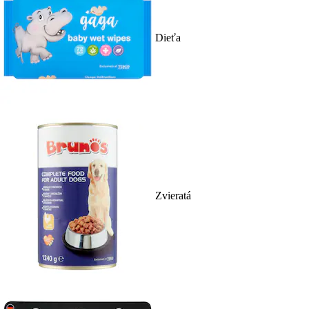
Dieťa
Zvieratá