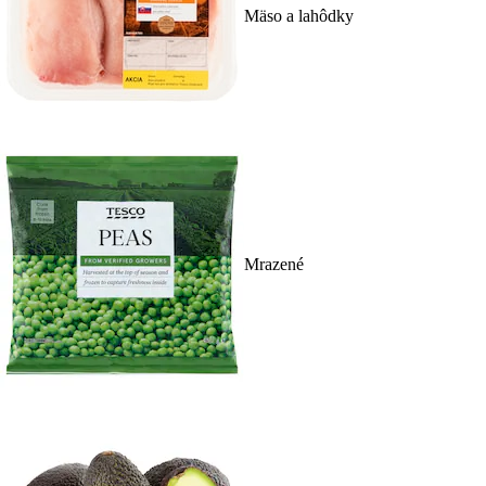
Mäso a lahôdky
Mrazené