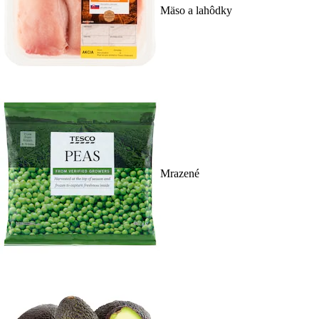
Mäso a lahôdky
Mrazené