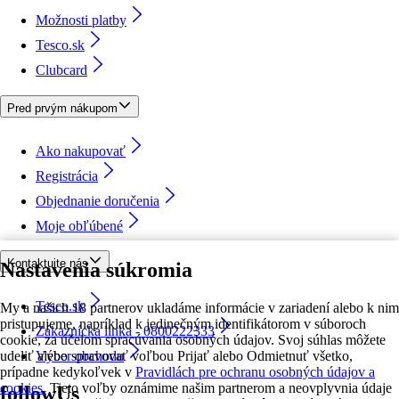
Možnosti platby
Tesco.sk
Clubcard
Pred prvým nákupom
Ako nakupovať
Registrácia
Objednanie doručenia
Moje obľúbené
Kontaktujte nás
Nastavenia súkromia
Tesco.sk
My a našich 18 partnerov ukladáme informácie v zariadení alebo k nim
pristupujeme, napríklad k jedinečným identifikátorom v súboroch
Zákaznícka linka - 0800222333
cookie, za účelom spracúvania osobných údajov. Svoj súhlas môžete
udeliť alebo spravovať voľbou Prijať alebo Odmietnuť všetko,
Výber obchodu
prípadne kedykoľvek v
Pravidlách pre ochranu osobných údajov a
cookies.
Tieto voľby oznámime našim partnerom a neovplyvnia údaje
followUs