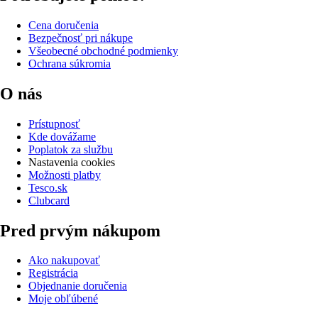
Cena doručenia
Bezpečnosť pri nákupe
Všeobecné obchodné podmienky
Ochrana súkromia
O nás
Prístupnosť
Kde dovážame
Poplatok za službu
Nastavenia cookies
Možnosti platby
Tesco.sk
Clubcard
Pred prvým nákupom
Ako nakupovať
Registrácia
Objednanie doručenia
Moje obľúbené