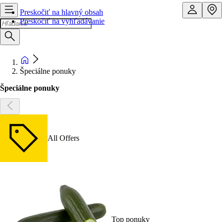
Preskočiť na hlavný obsah
Preskočiť na vyhľadávanie
Špeciálne ponuky
Špeciálne ponuky
All Offers
Top ponuky