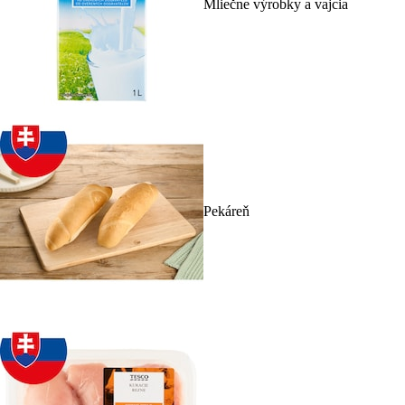
Mliečne výrobky a vajcia
Pekáreň