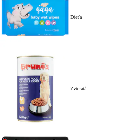
Dieťa
Zvieratá