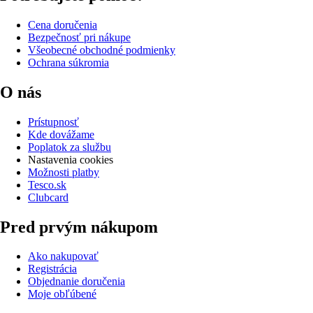
Cena doručenia
Bezpečnosť pri nákupe
Všeobecné obchodné podmienky
Ochrana súkromia
O nás
Prístupnosť
Kde dovážame
Poplatok za službu
Nastavenia cookies
Možnosti platby
Tesco.sk
Clubcard
Pred prvým nákupom
Ako nakupovať
Registrácia
Objednanie doručenia
Moje obľúbené