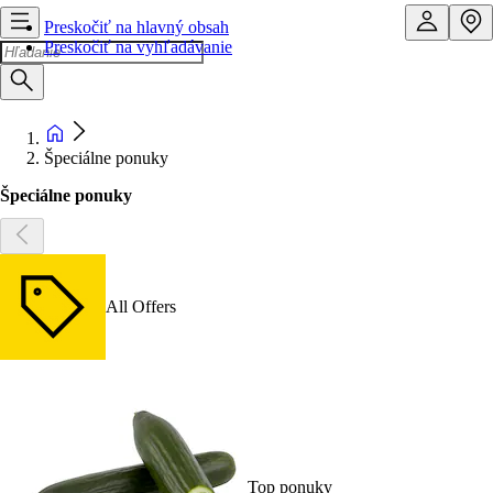
Preskočiť na hlavný obsah
Preskočiť na vyhľadávanie
Špeciálne ponuky
Špeciálne ponuky
All Offers
Top ponuky