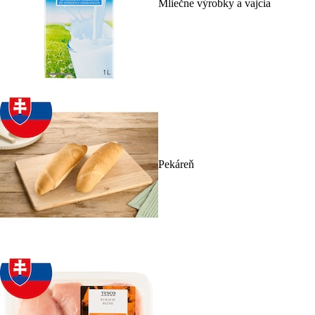
Mliečne výrobky a vajcia
Pekáreň