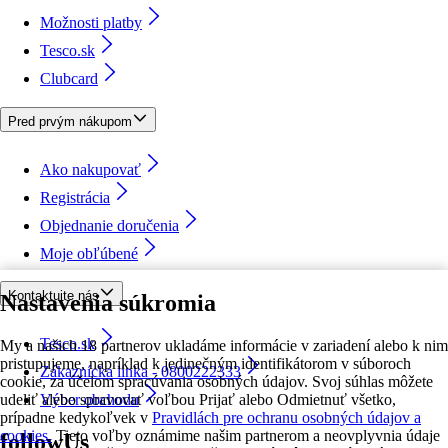
Možnosti platby
Tesco.sk
Clubcard
Pred prvým nákupom
Ako nakupovať
Registrácia
Objednanie doručenia
Moje obľúbené
Kontaktujte nás
Nastavenia súkromia
Tesco.sk
My a našich 18 partnerov ukladáme informácie v zariadení alebo k nim
pristupujeme, napríklad k jedinečným identifikátorom v súboroch
Zákaznícka linka - 0800222333
cookie, za účelom spracúvania osobných údajov. Svoj súhlas môžete
udeliť alebo spravovať voľbou Prijať alebo Odmietnuť všetko,
Výber obchodu
prípadne kedykoľvek v
Pravidlách pre ochranu osobných údajov a
cookies.
Tieto voľby oznámime našim partnerom a neovplyvnia údaje
followUs