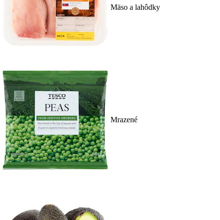
Mäso a lahôdky
Mrazené