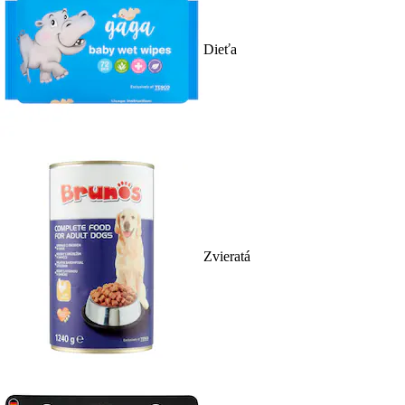
Dieťa
Zvieratá