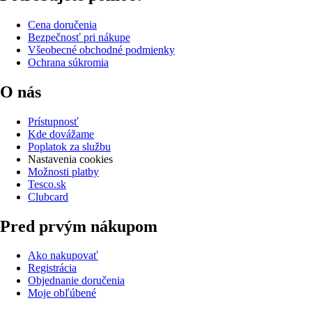
Cena doručenia
Bezpečnosť pri nákupe
Všeobecné obchodné podmienky
Ochrana súkromia
O nás
Prístupnosť
Kde dovážame
Poplatok za službu
Nastavenia cookies
Možnosti platby
Tesco.sk
Clubcard
Pred prvým nákupom
Ako nakupovať
Registrácia
Objednanie doručenia
Moje obľúbené