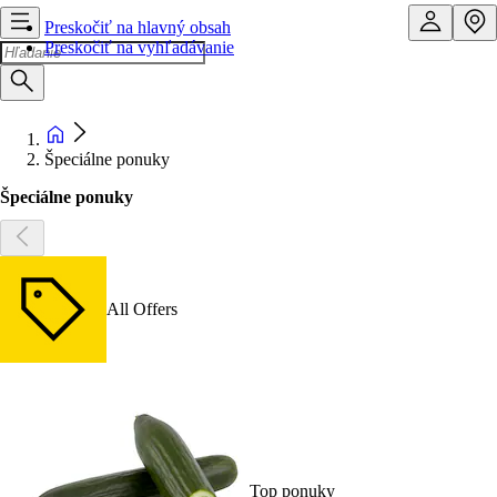
Preskočiť na hlavný obsah
Preskočiť na vyhľadávanie
Špeciálne ponuky
Špeciálne ponuky
All Offers
Top ponuky