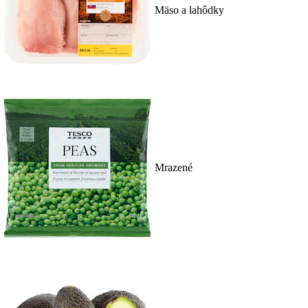
Mäso a lahôdky
Mrazené