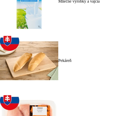
Mliečne výrobky a vajcia
Pekáreň