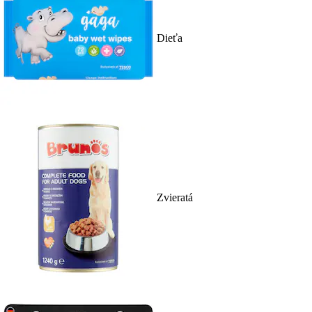
Dieťa
Zvieratá