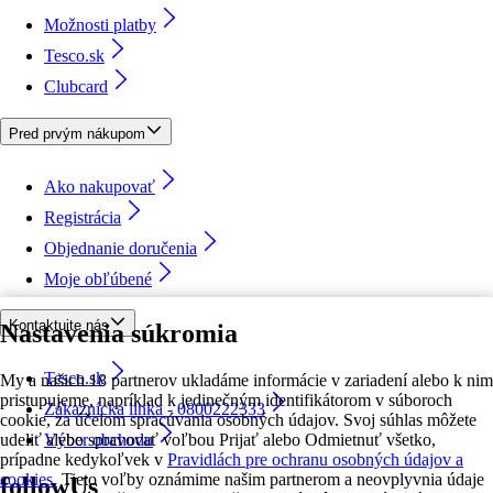
Možnosti platby
Tesco.sk
Clubcard
Pred prvým nákupom
Ako nakupovať
Registrácia
Objednanie doručenia
Moje obľúbené
Kontaktujte nás
Nastavenia súkromia
Tesco.sk
My a našich 18 partnerov ukladáme informácie v zariadení alebo k nim
pristupujeme, napríklad k jedinečným identifikátorom v súboroch
Zákaznícka linka - 0800222333
cookie, za účelom spracúvania osobných údajov. Svoj súhlas môžete
udeliť alebo spravovať voľbou Prijať alebo Odmietnuť všetko,
Výber obchodu
prípadne kedykoľvek v
Pravidlách pre ochranu osobných údajov a
cookies.
Tieto voľby oznámime našim partnerom a neovplyvnia údaje
followUs