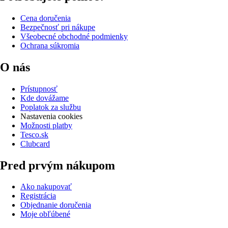
Cena doručenia
Bezpečnosť pri nákupe
Všeobecné obchodné podmienky
Ochrana súkromia
O nás
Prístupnosť
Kde dovážame
Poplatok za službu
Nastavenia cookies
Možnosti platby
Tesco.sk
Clubcard
Pred prvým nákupom
Ako nakupovať
Registrácia
Objednanie doručenia
Moje obľúbené