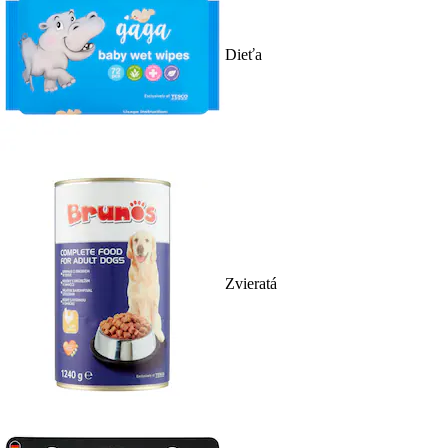
Dieťa
Zvieratá