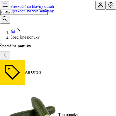
Preskočiť na hlavný obsah
Preskočiť na vyhľadávanie
Špeciálne ponuky
Špeciálne ponuky
All Offers
Top ponuky