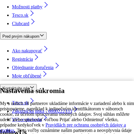
Možnosti platby
Tesco.sk
Clubcard
Pred prvým nákupom
Ako nakupovať
Registrácia
Objednanie doručenia
Moje obľúbené
Kontaktujte nás
Nastavenia súkromia
Tesco.sk
My a našich 18 partnerov ukladáme informácie v zariadení alebo k nim
pristupujeme, napríklad k jedinečným identifikátorom v súboroch
Zákaznícka linka - 0800222333
cookie, za účelom spracúvania osobných údajov. Svoj súhlas môžete
udeliť alebo spravovať voľbou Prijať alebo Odmietnuť všetko,
Výber obchodu
prípadne kedykoľvek v
Pravidlách pre ochranu osobných údajov a
cookies.
Tieto voľby oznámime našim partnerom a neovplyvnia údaje
followUs