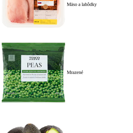
Mäso a lahôdky
Mrazené