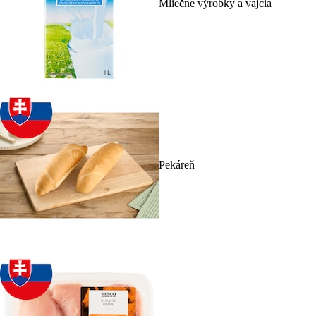
Mliečne výrobky a vajcia
Pekáreň