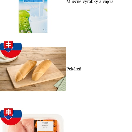
Mliečne výrobky a vajcia
Pekáreň