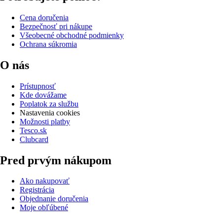
Cena doručenia
Bezpečnosť pri nákupe
Všeobecné obchodné podmienky
Ochrana súkromia
O nás
Prístupnosť
Kde dovážame
Poplatok za službu
Nastavenia cookies
Možnosti platby
Tesco.sk
Clubcard
Pred prvým nákupom
Ako nakupovať
Registrácia
Objednanie doručenia
Moje obľúbené