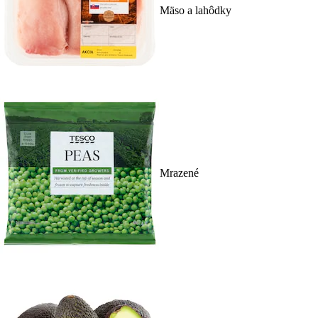
Mäso a lahôdky
Mrazené