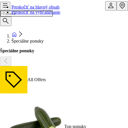
Preskočiť na hlavný obsah
Preskočiť na vyhľadávanie
Špeciálne ponuky
Špeciálne ponuky
All Offers
Top ponuky