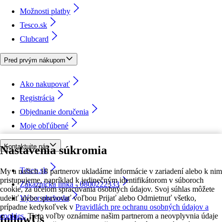
Možnosti platby
Tesco.sk
Clubcard
Pred prvým nákupom
Ako nakupovať
Registrácia
Objednanie doručenia
Moje obľúbené
Kontaktujte nás
Nastavenia súkromia
Tesco.sk
My a našich 18 partnerov ukladáme informácie v zariadení alebo k nim
pristupujeme, napríklad k jedinečným identifikátorom v súboroch
Zákaznícka linka - 0800222333
cookie, za účelom spracúvania osobných údajov. Svoj súhlas môžete
udeliť alebo spravovať voľbou Prijať alebo Odmietnuť všetko,
Výber obchodu
prípadne kedykoľvek v
Pravidlách pre ochranu osobných údajov a
cookies.
Tieto voľby oznámime našim partnerom a neovplyvnia údaje
followUs