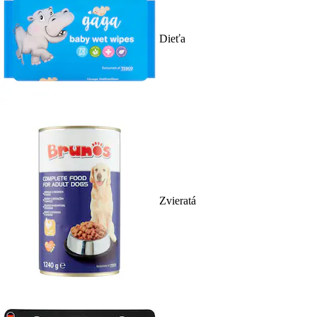
Dieťa
Zvieratá