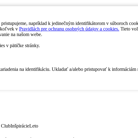
 pristupujeme, napríklad k jedinečným identifikátorom v súboroch coo
dykoľvek v
Pravidlách pre ochranu osobných údajov a cookies.
Tieto voľ
vanie na našom webe.
es v pätičke stránky.
zariadenia na identifikáciu. Ukladať a/alebo pristupovať k informáciám
 Club
Inšpirácie
Leto