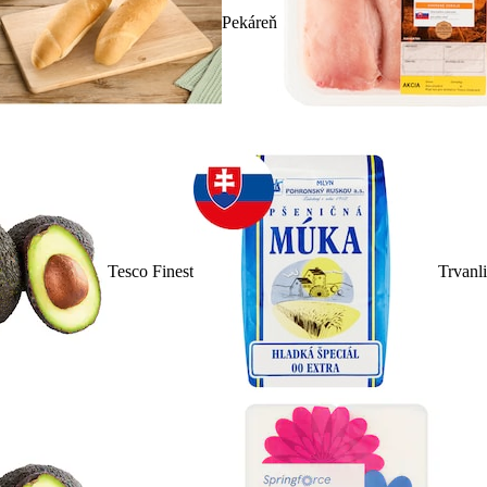
Pekáreň
Tesco Finest
Trvanl