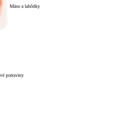
Mäso a lahôdky
ivé potraviny