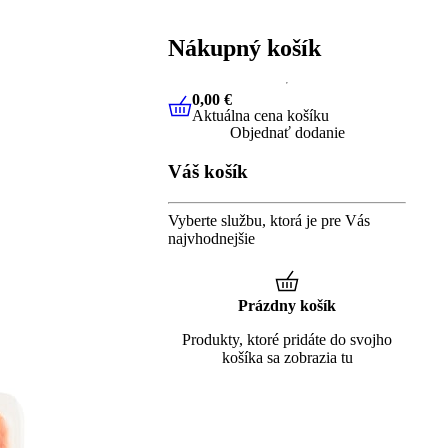
Nákupný košík
0,00 €
Aktuálna cena košíku
0,00 €
Aktuálna cena košíku
Objednať dodanie
Váš košík
Vyberte službu, ktorá je pre Vás
najvhodnejšie
Prázdny košík
Produkty, ktoré pridáte do svojho
košíka sa zobrazia tu