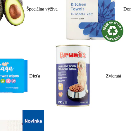
Špeciálna výživa
Dom
Dieťa
Zvieratá