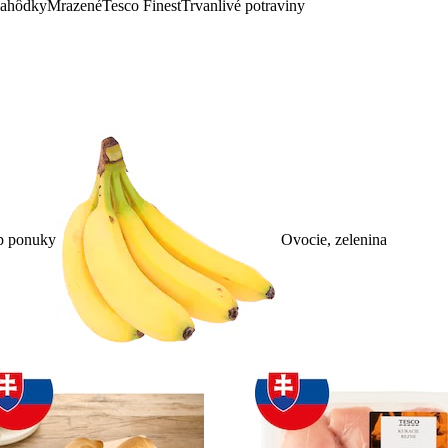
lahôdky
Mrazené
Tesco Finest
Trvanlivé potraviny
p ponuky
Ovocie, zelenina