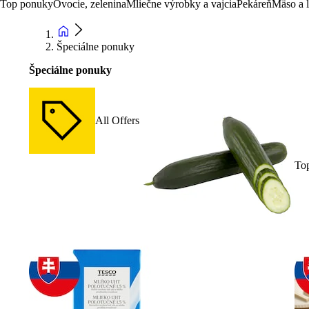
Top ponuky
Ovocie, zelenina
Mliečne výrobky a vajcia
Pekáreň
Mäso a 
Špeciálne ponuky
Špeciálne ponuky
All Offers
To