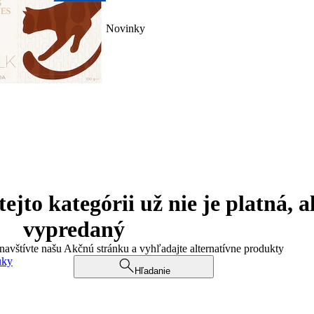
Novinky
jto kategórii už nie je platná, a
vypredaný
 navštívte našu Akčnú stránku a vyhľadajte alternatívne produkty
uky
Hľadanie