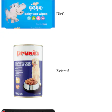
Dieťa
Zvieratá