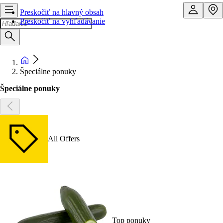
Preskočiť na hlavný obsah
Preskočiť na vyhľadávanie
Špeciálne ponuky
Špeciálne ponuky
All Offers
Top ponuky