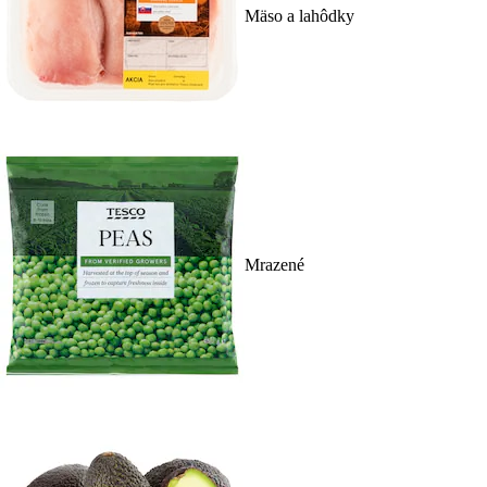
Mäso a lahôdky
Mrazené