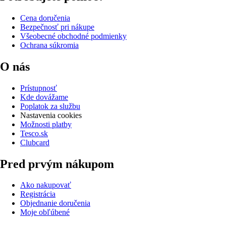
Cena doručenia
Bezpečnosť pri nákupe
Všeobecné obchodné podmienky
Ochrana súkromia
O nás
Prístupnosť
Kde dovážame
Poplatok za službu
Nastavenia cookies
Možnosti platby
Tesco.sk
Clubcard
Pred prvým nákupom
Ako nakupovať
Registrácia
Objednanie doručenia
Moje obľúbené