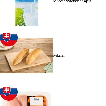
Mliečne výrobky a vajcia
Pekáreň