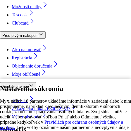
Možnosti platby
Tesco.sk
Clubcard
Pred prvým nákupom
Ako nakupovať
Registrácia
Objednanie doručenia
Moje obľúbené
Kontaktujte nás
Nastavenia súkromia
Tesco.sk
My a našich 18 partnerov ukladáme informácie v zariadení alebo k nim
pristupujeme, napríklad k jedinečným identifikátorom v súboroch
Zákaznícka linka - 0800222333
cookie, za účelom spracúvania osobných údajov. Svoj súhlas môžete
udeliť alebo spravovať voľbou Prijať alebo Odmietnuť všetko,
Výber obchodu
prípadne kedykoľvek v
Pravidlách pre ochranu osobných údajov a
cookies.
Tieto voľby oznámime našim partnerom a neovplyvnia údaje
followUs