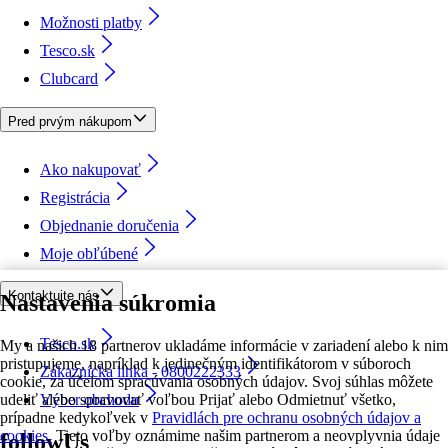
Možnosti platby
Tesco.sk
Clubcard
Pred prvým nákupom
Ako nakupovať
Registrácia
Objednanie doručenia
Moje obľúbené
Kontaktujte nás
Nastavenia súkromia
Tesco.sk
My a našich 18 partnerov ukladáme informácie v zariadení alebo k nim
pristupujeme, napríklad k jedinečným identifikátorom v súboroch
Zákaznícka linka - 0800222333
cookie, za účelom spracúvania osobných údajov. Svoj súhlas môžete
udeliť alebo spravovať voľbou Prijať alebo Odmietnuť všetko,
Výber obchodu
prípadne kedykoľvek v
Pravidlách pre ochranu osobných údajov a
cookies.
Tieto voľby oznámime našim partnerom a neovplyvnia údaje
followUs