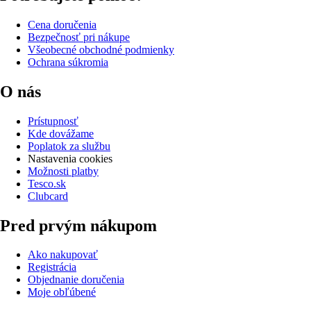
Cena doručenia
Bezpečnosť pri nákupe
Všeobecné obchodné podmienky
Ochrana súkromia
O nás
Prístupnosť
Kde dovážame
Poplatok za službu
Nastavenia cookies
Možnosti platby
Tesco.sk
Clubcard
Pred prvým nákupom
Ako nakupovať
Registrácia
Objednanie doručenia
Moje obľúbené