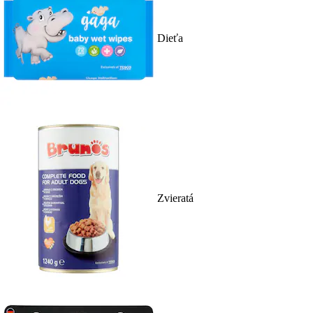
Dieťa
Zvieratá