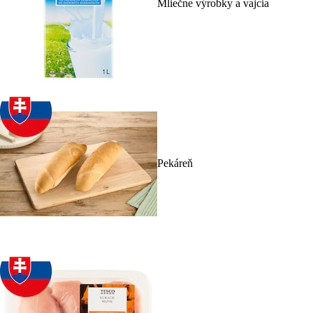
Mliečne výrobky a vajcia
Pekáreň