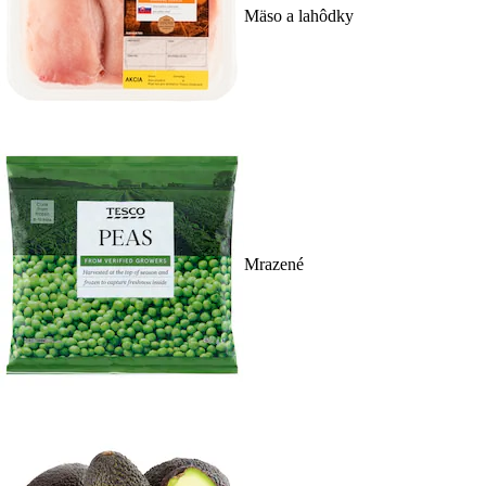
Mäso a lahôdky
Mrazené