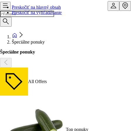
Preskočiť na hlavný obsah
Preskočiť na vyhľadávanie
Špeciálne ponuky
Špeciálne ponuky
All Offers
Top ponuky